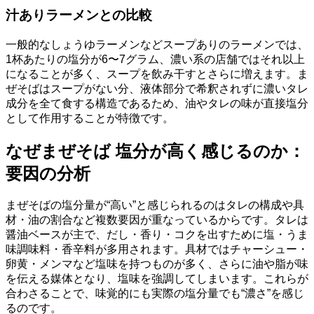
汁ありラーメンとの比較
一般的なしょうゆラーメンなどスープありのラーメンでは、
1杯あたりの塩分が6〜7グラム、濃い系の店舗ではそれ以上
になることが多く、スープを飲み干すとさらに増えます。ま
ぜそばはスープがない分、液体部分で希釈されずに濃いタレ
成分を全て食する構造であるため、油やタレの味が直接塩分
として作用することが特徴です。
なぜまぜそば 塩分が高く感じるのか：
要因の分析
まぜそばの塩分量が“高い”と感じられるのはタレの構成や具
材・油の割合など複数要因が重なっているからです。タレは
醤油ベースが主で、だし・香り・コクを出すために塩・うま
味調味料・香辛料が多用されます。具材ではチャーシュー・
卵黄・メンマなど塩味を持つものが多く、さらに油や脂が味
を伝える媒体となり、塩味を強調してしまいます。これらが
合わさることで、味覚的にも実際の塩分量でも“濃さ”を感じ
るのです。