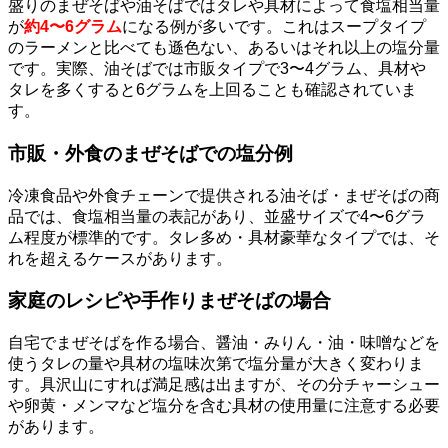
盛りのまぜそばや油そばではタレや具材によって食塩相当量
が
約4〜6グラム
になる例が多いです。これはスープタイプ
のラーメンと比べても遜色ない、あるいはそれ以上の塩分量
です。実際、油そばでは市販タイプで3〜4グラム、具材や
タレを多くすると6グラムを上回ることも確認されていま
す。
市販・外食のまぜそばでの塩分例
冷凍食品や外食チェーンで提供される油そば・まぜそばの商
品では、食塩相当量の表記があり、並盛サイズで4〜6グラ
ム程度が標準的です。タレ多め・具材豪華なタイプでは、そ
れを超えるケースがあります。
家庭のレシピや手作りまぜそばの場合
自宅でまぜそばを作る場合、醤油・みりん・油・味噌などを
使うタレの量や具材の塩味次第で塩分量が大きく変わりま
す。具沢山にすれば満足感は出ますが、その分チャーシュー
や卵黄・メンマなど塩分を含む具材の使用量に注意する必要
があります。