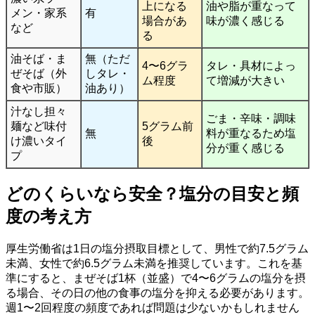
上になる
油や脂が重なって
メン・家系
有
場合があ
味が濃く感じる
など
る
油そば・ま
無（ただ
4〜6グラ
タレ・具材によっ
ぜそば（外
しタレ・
ム程度
て増減が大きい
食や市販）
油あり）
汁なし担々
ごま・辛味・調味
麺など味付
5グラム前
無
料が重なるため塩
け濃いタイ
後
分が重く感じる
プ
どのくらいなら安全？塩分の目安と頻
度の考え方
厚生労働省は1日の塩分摂取目標として、男性で約7.5グラム
未満、女性で約6.5グラム未満を推奨しています。これを基
準にすると、まぜそば1杯（並盛）で4〜6グラムの塩分を摂
る場合、その日の他の食事の塩分を抑える必要があります。
週1〜2回程度の頻度であれば問題は少ないかもしれません