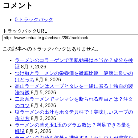
コメント
0 トラックバック
トラックバックURL
この記事へのトラックバックはありません。
ラーメンのコラーゲンで美肌効果は本当か？成分を検
証
8月 7, 2026
つけ麺とラーメンの栄養価を徹底比較！健康に良いの
はどっち
8月 6, 2026
高山ラーメンはスープとタレを一緒に煮る！独自の製
法特徴
8月 5, 2026
二郎系ラーメンでマシマシを断られる理由とは？注文
のコツ
8月 4, 2026
塩ラーメンの出汁をホタテ貝柱で！美味しいスープの
作り方
8月 3, 2026
ラーメンの替え玉1玉のグラム数は？満足できる量を
解説
8月 2, 2026
ラーメンの塩分を体外へ排出する！カリウムが豊富な