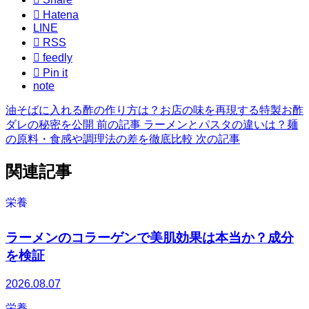

Hatena
LINE

RSS

feedly

Pin it
note
油そばに入れる酢の作り方は？お店の味を再現する特製お酢
ダレの秘密を公開
前の記事
ラーメンとパスタの違いは？麺
の原料・食感や調理法の差を徹底比較
次の記事
関連記事
栄養
ラーメンのコラーゲンで美肌効果は本当か？成分
を検証
2026.08.07
栄養