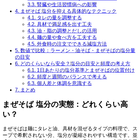
3.3.
腎臓や生活習慣病への影響
4.
まぜそば 塩分を抑える具体的なテクニック
4.1.
タレの量を調整する
4.2.
具材で満足感を出す工夫
4.3.
油・脂の調整とだしの活用
4.4.
麺の量や食べ方を工夫する
4.5.
外食時の注文でできる減塩方法
5.
数値で比較：ラーメン・油そば・まぜそばの塩分量
の目安
6.
どのくらいなら安全？塩分の目安と頻度の考え方
6.1.
1日あたりの塩分基準とまぜそばの位置付け
6.2.
頻度と週間のバランスで考える
6.3.
個人差と体調を意識する
7.
まとめ
まぜそば 塩分の実態：どれくらい高
い？
まぜそばは麺にタレと油、具材を混ぜるタイプの料理で、ス
ープで希釈されない分、塩分が凝縮されやすい構造です。並