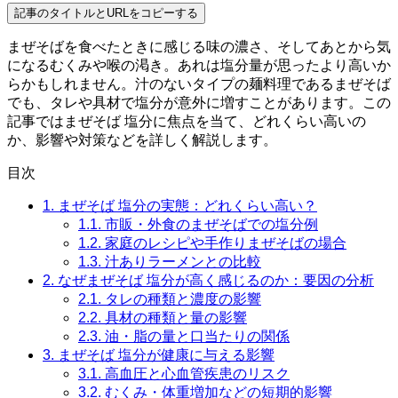
記事のタイトルとURLをコピーする
まぜそばを食べたときに感じる味の濃さ、そしてあとから気
になるむくみや喉の渇き。あれは塩分量が思ったより高いか
らかもしれません。汁のないタイプの麺料理であるまぜそば
でも、タレや具材で塩分が意外に増すことがあります。この
記事ではまぜそば 塩分に焦点を当て、どれくらい高いの
か、影響や対策などを詳しく解説します。
目次
1.
まぜそば 塩分の実態：どれくらい高い？
1.1.
市販・外食のまぜそばでの塩分例
1.2.
家庭のレシピや手作りまぜそばの場合
1.3.
汁ありラーメンとの比較
2.
なぜまぜそば 塩分が高く感じるのか：要因の分析
2.1.
タレの種類と濃度の影響
2.2.
具材の種類と量の影響
2.3.
油・脂の量と口当たりの関係
3.
まぜそば 塩分が健康に与える影響
3.1.
高血圧と心血管疾患のリスク
3.2.
むくみ・体重増加などの短期的影響