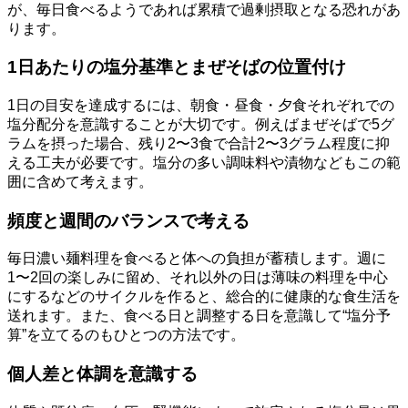
が、毎日食べるようであれば累積で過剰摂取となる恐れがあ
ります。
1日あたりの塩分基準とまぜそばの位置付け
1日の目安を達成するには、朝食・昼食・夕食それぞれでの
塩分配分を意識することが大切です。例えばまぜそばで5グ
ラムを摂った場合、残り2〜3食で合計2〜3グラム程度に抑
える工夫が必要です。塩分の多い調味料や漬物などもこの範
囲に含めて考えます。
頻度と週間のバランスで考える
毎日濃い麺料理を食べると体への負担が蓄積します。週に
1〜2回の楽しみに留め、それ以外の日は薄味の料理を中心
にするなどのサイクルを作ると、総合的に健康的な食生活を
送れます。また、食べる日と調整する日を意識して“塩分予
算”を立てるのもひとつの方法です。
個人差と体調を意識する