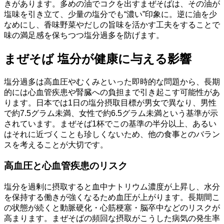
きがあります。多めの油でコクを出すまぜそばは、その油が
塩味を引き立て、少量の塩分でも“濃い”印象に。逆に油を少
なめにし、香味野菜やだしの旨味を活かす工夫をすることで
味の満足感を保ちつつ塩分過多を防げます。
まぜそば 塩分が健康に与える影響
塩分過多は高血圧やむくみといった即時的な問題から、長期
的には心血管疾患や腎臓への負担まで引き起こす可能性があ
ります。日本では1日の塩分摂取目標が男女で異なり、男性
で約7.5グラム未満、女性で約6.5グラム未満という基準が示
されています。まぜそば1杯でこの基準の半分以上、あるい
はそれに近づくことも珍しくないため、他の食事とのバラン
スを考えることが大切です。
高血圧と心血管疾患のリスク
塩分を過剰に摂取すると血中ナトリウム濃度が上昇し、水分
を保持する働きが強くなるため血圧が上がります。長期間こ
の状態が続くと動脈硬化・心筋梗塞・脳卒中などのリスクが
高まります。まぜそばの頻回な摂取がこうした病気の発生率