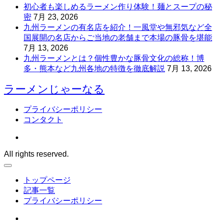
初心者も楽しめるラーメン作り体験！麺とスープの秘
密
7月 23, 2026
九州ラーメンの有名店を紹介！一風堂や無邪気など全
国展開の名店からご当地の老舗まで本場の豚骨を堪能
7月 13, 2026
九州ラーメンとは？個性豊かな豚骨文化の総称！博
多・熊本など九州各地の特徴を徹底解説
7月 13, 2026
ラーメンじゃーなる
プライバシーポリシー
コンタクト
All rights reserved.
トップページ
記事一覧
プライバシーポリシー