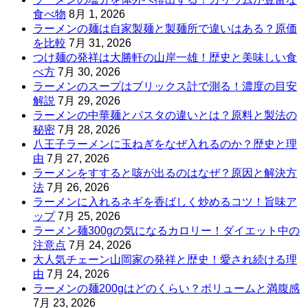
食べ物
8月 1, 2026
ラーメンの麺は自家製麺と製麺所で違いはある？原価
を比較
7月 31, 2026
つけ麺の発祥は大勝軒の山岸一雄！歴史と美味しい食
べ方
7月 30, 2026
ラーメンのスープはブリックス計で測る！濃度の目安
解説
7月 29, 2026
ラーメンの中華麺とパスタの違いとは？原料と製法の
秘密
7月 28, 2026
八王子ラーメンに玉ねぎをなぜ入れるのか？歴史と理
由
7月 27, 2026
ラーメンをすすると咳が出るのはなぜ？原因と解決方
法
7月 26, 2026
ラーメンに入れるネギを香ばしく炒めるコツ！旨味ア
ップ
7月 25, 2026
ラーメン麺300gの気になるカロリー！ダイエット中の
注意点
7月 24, 2026
大人気チェーン山岡家の発祥と歴史！愛され続ける理
由
7月 24, 2026
ラーメンの麺200gはどのくらい？ボリュームと満腹感
7月 23, 2026