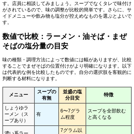
す。店員に相談してみましょう。スープでなくタレで味付け
がされているので、味の調整が比較的簡単です。さらに、サ
イドメニューや飲み物も塩分が控えめなものを選ぶとよいで
す。
数値で比較：ラーメン・油そば・まぜ
そばの塩分量の目安
味の種類・調理方法によって数値には幅がありますが、比較
することでまぜそばの位置付けがより明確になります。以下
は代表的な例を比較したものです。自分の選択肢を客観的に
判断する材料になります。
スープの
並盛の塩
メニュー
特徴
有無
分目安
しょうゆラ
6〜7グラ
スープを全部飲む
ーメン（ス
有
ム程度
と高くなる
ープあり）
7グラム以
濃い系ラー