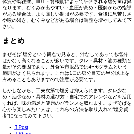
体質や既往症、血圧・腎機能によって許容される塩分量は異
なります。むくみが出やすい・血圧が高め・医師からの指導
がある場合は、より厳しい制限が必要です。食後に息苦しさ
や喉の渇き、むくみなどがある場合は調整を増やしてみて下
さい。
まとめ
まぜそば 塩分という観点で見ると、汁なしであっても塩分
はかなり高くなることが多いです。タレ・具材・油の種類と
量がその要因であり、外食や市販品では4〜6グラムという
範囲がよく見られます。これは1日の塩分目安の半分以上を
占めることもありますので注意が必要です。
しかしながら、工夫次第で塩分は抑えられます。タレ少な
め・油少なめ・具材の選び方・自宅でのアレンジなどを活用
すれば、味の満足と健康のバランスを取れます。まぜそばを
心から楽しみたい人は、これらの方法を取り入れて“塩分賢
者”になってみて下さい。

Post

Share