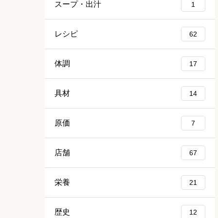
スープ・出汁
1
レシピ
62
体調
17
具材
14
原価
7
店舗
67
栄養
21
歴史
12