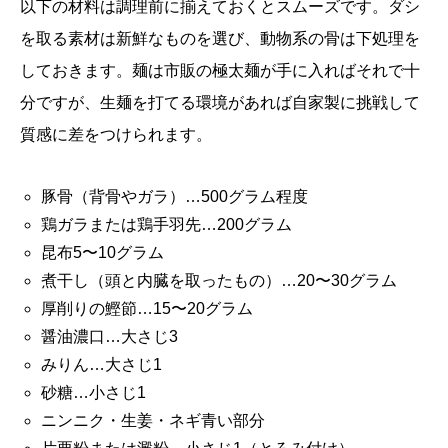
以下の材料は調理前に揃えておくとスムーズです。ダシ
を取る素材は新鮮なものを選び、動物系の骨は下処理を
しておきます。麺は市販の極太麺が手に入ればそれで十
分ですが、生麺を打てる環境があれば自家製に挑戦して
質感に差をつけられます。
豚骨（背骨やガラ）…500グラム程度
鶏ガラまたは鶏手羽先…200グラム
昆布5〜10グラム
煮干し（頭と内臓を取ったもの）…20〜30グラム
厚削りの鰹節…15〜20グラム
醤油濃口…大さじ3
みりん…大さじ1
砂糖…小さじ1
ニンニク・生姜・ネギ青い部分