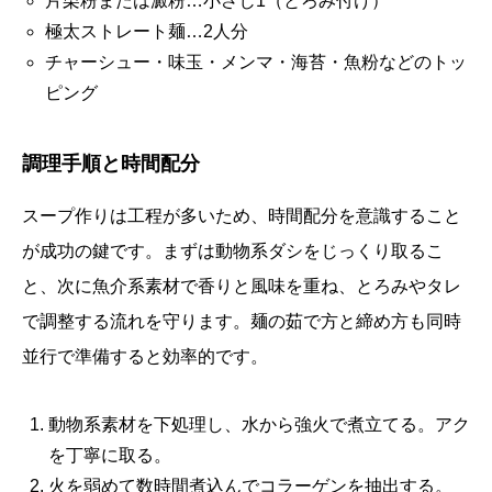
片栗粉または澱粉…小さじ1（とろみ付け）
極太ストレート麺…2人分
チャーシュー・味玉・メンマ・海苔・魚粉などのトッ
ピング
調理手順と時間配分
スープ作りは工程が多いため、時間配分を意識すること
が成功の鍵です。まずは動物系ダシをじっくり取るこ
と、次に魚介系素材で香りと風味を重ね、とろみやタレ
で調整する流れを守ります。麺の茹で方と締め方も同時
並行で準備すると効率的です。
動物系素材を下処理し、水から強火で煮立てる。アク
を丁寧に取る。
火を弱めて数時間煮込んでコラーゲンを抽出する。