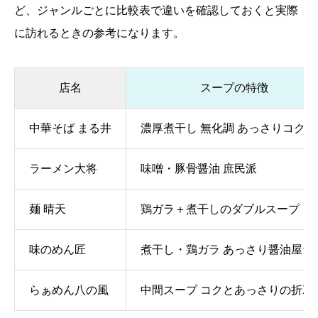
ど、ジャンルごとに比較表で違いを確認しておくと実際
に訪れるときの参考になります。
店名
スープの特徴
中華そば まる井
濃厚煮干し 無化調 あっさりコクあ
ラーメン大将
味噌・豚骨醤油 庶民派
麺 晴天
鶏ガラ＋煮干しのダブルスープ
味のめん匠
煮干し・鶏ガラ あっさり醤油屋台
らぁめん八の風
中間スープ コクとあっさりの折衷