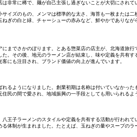
店は非常に稀で、麺が自己主張し過ぎないことが大切にされて
小サイズのもの、メンマは標準的な太さ、海苔も一枚または二
玉ねぎの白と緑、チャーシューの赤みなど、鮮やかでありなが
アにまでさかのぼります。とある惣菜店の店主が、北海道旅行
した。その後、地元のラーメン店が結束し、味や定義を共有す
光客にも注目され、ブランド価値の向上が進んでいます。
ばれるようになりました。創業初期は名称は付いていなかった
元住民の間で愛され、地域振興の一手段としても用いられるよ
、八王子ラーメンのスタイルや定義を共有する活動が行われて
める体制が生まれました。たとえば、玉ねぎの量やスープのラ