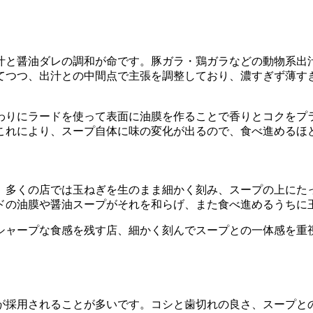
汁と醤油ダレの調和が命です。豚ガラ・鶏ガラなどの動物系出
てつつ、出汁との中間点で主張を調整しており、濃すぎず薄す
わりにラードを使って表面に油膜を作ることで香りとコクをプ
これにより、スープ自体に味の変化が出るので、食べ進めるほ
。多くの店では玉ねぎを生のまま細かく刻み、スープの上にた
ドの油膜や醤油スープがそれを和らげ、また食べ進めるうちに
シャープな食感を残す店、細かく刻んでスープとの一体感を重
が採用されることが多いです。コシと歯切れの良さ、スープと