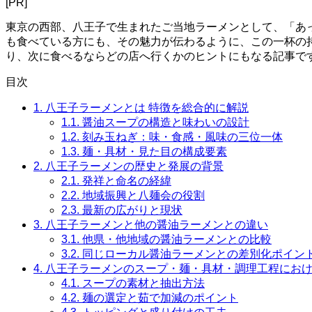
[PR]
東京の西部、八王子で生まれたご当地ラーメンとして、「あ
も食べている方にも、その魅力が伝わるように、この一杯の
り、次に食べるならどの店へ行くかのヒントにもなる記事で
目次
1.
八王子ラーメンとは 特徴を総合的に解説
1.1.
醤油スープの構造と味わいの設計
1.2.
刻み玉ねぎ：味・食感・風味の三位一体
1.3.
麺・具材・見た目の構成要素
2.
八王子ラーメンの歴史と発展の背景
2.1.
発祥と命名の経緯
2.2.
地域振興と八麺会の役割
2.3.
最新の広がりと現状
3.
八王子ラーメンと他の醤油ラーメンとの違い
3.1.
他県・他地域の醤油ラーメンとの比較
3.2.
同じローカル醤油ラーメンとの差別化ポイン
4.
八王子ラーメンのスープ・麺・具材・調理工程にお
4.1.
スープの素材と抽出方法
4.2.
麺の選定と茹で加減のポイント