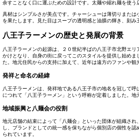
余すことなく口に運ぶための設計です。太麺や縮れ麺を使う
具材はシンプルさが美点です。チャーシューは薄切りまたは
を果たします。見た目はスープの透明感と油膜の輝き、刻み
八王子ラーメンの歴史と発展の背景
八王子ラーメンの起源は、２０世紀半ばの八王子市北野エリ
かけとなり、自身の街に戻ってこのスタイルを提供し始めま
た。地元住民からの支持に加えて、近年は遠方のファンや観
発祥と命名の経緯
八王子ラーメンは、発祥地である八王子市の地名を冠して呼
につれて「八王子ラーメン」という呼称が定着しました。地
地域振興と八麺会の役割
地元店舗の結束によって「八麺会」といった団体が組織され
し、ブランドとしての統一感を保ちながら個別店の個性を認
られています。