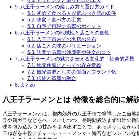
4.3.
トッピングと盛り付けの工夫
5.
八王子ラーメンの楽しみ方と選び方ガイド
5.1.
初めて食べる人が選ぶべき店の条件
5.2.
味変・食べ方の工夫
5.3.
自宅で再現する際のポイント
6.
八王子ラーメンの地域性と店ごとの個性
6.1.
八王子市内での名店の分布
6.2.
店ごとの味のバリエーション
6.3.
訪問する際の時間帯や注文のコツ
7.
八王子ラーメンの魅力を伝える文化的・社会的背景
7.1.
地元住民にとっての存在意義
7.2.
観光資源としての側面とブランド化
7.3.
伝統と革新の融合
8.
まとめ
八王子ラーメンとは 特徴を総合的に解
八王子ラーメンとは、都内郊外の八王子市で発祥したご当地
ラや鶏ガラなどをベースにしつつ、長時間煮込まず出汁の旨
味を包み込みつつ甘みを引き出すことで、あっさりしながら
玉ねぎを主役にチャーシュー・メンマ・海苔などシンプルな