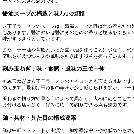
ーメンの大きな魅力です。
醤油スープの構造と味わいの設計
八王子ラーメンのスープは、清湯スープと呼ばれる澄んだ出
もあります。醤油タレは醤油そのものの香りと塩味を引き立
味がすっきりとしています。
また、ラー油や背脂といった重い油を使うことは少なく、代
辛味を抑えつつ甘味や風味を引き出す役割を担っています。
刻み玉ねぎ：味・食感・風味の三位一体
刻み玉ねぎは八王子ラーメンのアイコンとも言える具材です
添えます。最初は玉ねぎの辛味が少し感じられますが、ラー
玉ねぎの切り方や量も店によって異なり、太めに刻むことで
け付ける店も多く、好みに応じて調整できる点も魅力です。
麺・具材・見た目の構成要素
麺は中細ストレートが主流で、加水率は中〜やや低めのもの