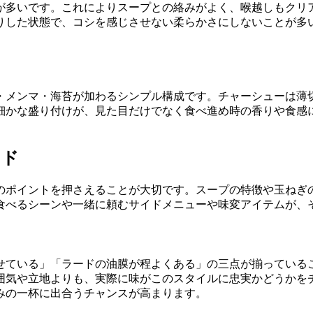
が多いです。これによりスープとの絡みがよく、喉越しもクリ
りした状態で、コシを感じさせない柔らかさにしないことが多
・メンマ・海苔が加わるシンプル構成です。チャーシューは薄
細かな盛り付けが、見た目だけでなく食べ進め時の香りや食感
。
イド
のポイントを押さえることが大切です。スープの特徴や玉ねぎ
食べるシーンや一緒に頼むサイドメニューや味変アイテムが、
せている」「ラードの油膜が程よくある」の三点が揃っている
囲気や立地よりも、実際に味がこのスタイルに忠実かどうかを
みの一杯に出合うチャンスが高まります。