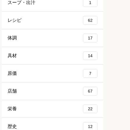
スープ・出汁
1
レシピ
62
体調
17
具材
14
原価
7
店舗
67
栄養
22
歴史
12