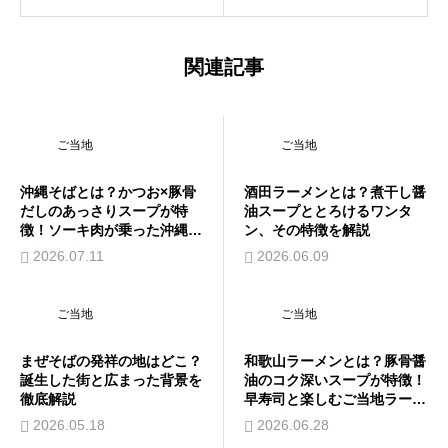
関連記事
ご当地
ご当地
沖縄そばとは？かつお×豚骨
酒田ラーメンとは？煮干し醤
だしのあっさりスープが特
油スープととろけるワンタ
徴！ソーキ肉が乗った沖縄伝
ン、その特徴を解説
統麺を解説
2026.07.11
2026.06.09
ご当地
ご当地
まぜそばの発祥の地はどこ？
和歌山ラーメンとは？豚骨醤
誕生した街と広まった背景を
油のコク深いスープが特徴！
徹底解説
早寿司と楽しむご当地ラーメ
ンを解説
2026.05.18
2026.06.28