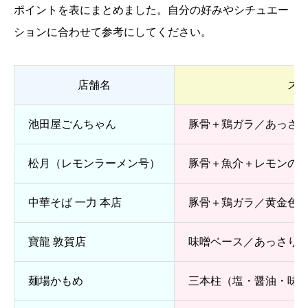
ポイントを表にまとめました。自分の好みやシチュエー
ションに合わせて参考にしてください。
店舗名
ス
池田屋ごんちゃん
豚骨＋鶏ガラ／あっさ
松月（レモンラーメン号）
豚骨＋魚介＋レモンの
中華そば 一力 本店
豚骨＋鶏ガラ／黄金色
寶龍 敦賀店
味噌ベース／あっさり
麺場かもめ
三本柱（塩・醤油・味