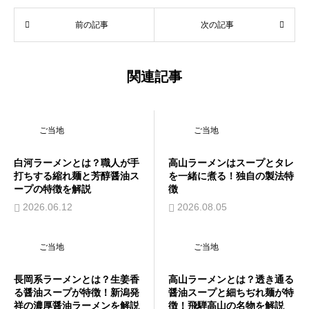
前の記事
次の記事
関連記事
ご当地
ご当地
白河ラーメンとは？職人が手
高山ラーメンはスープとタレ
打ちする縮れ麺と芳醇醤油ス
を一緒に煮る！独自の製法特
ープの特徴を解説
徴
2026.06.12
2026.08.05
ご当地
ご当地
長岡系ラーメンとは？生姜香
高山ラーメンとは？透き通る
る醤油スープが特徴！新潟発
醤油スープと細ちぢれ麺が特
祥の濃厚醤油ラーメンを解説
徴！飛騨高山の名物を解説