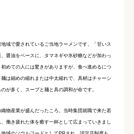
磨地域で愛されているご当地ラーメンです。「甘いス
菜、醤油をベースに、タマネギや氷砂糖などが加わっ
、初めての人には驚きがありますが、食べ進めるにつ
。麺は細めの縮れまたは中太縮れで、具材はチャーシ
ものが多く、スープと麺と具の調和が命です。
の織物産業が盛んだったころ。当時集団就職で来た若
れ、働き疲れた体を癒す一杯として広まっていきまし
地域のソウルフードとしてPRされ、認定店制度も