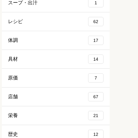
スープ・出汁
1
レシピ
62
体調
17
具材
14
原価
7
店舗
67
栄養
21
歴史
12