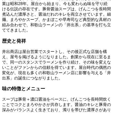
業は昭和28年。屋台から始まり、今も変わらぬ味を守り続
ける伝説の存在です。豚骨醤油スープは、げんこつを長時間
煮込んだ濃厚さと、醤油だれのキレを両立させています。細
麺、まろやかスープ、かまぼこや早寿司など典型的な具材の
組み合わせで、和歌山ラーメンの「井出系」の基準を打ち立
ててきました。
歴史と発祥
井出商店は屋台営業でスタートし、その後正式な店舗を構
え、屋号を掲げるようになりました。創業から現在に至るま
で、同一のスタンスでラーメンを作り続け、その味を変えな
いことがファンからの信頼を得ています。屋台時代の偶然の
変化が、現在も多くの和歌山ラーメン店に影響を与える「井
出系」の誕生につながりました。
味の特徴とメニュー
スープは豚骨＋濃口醤油をベースに、げんこつを長時間炊く
ことでコクとまろやかさが共存します。醤油のキレと豚骨の
深みがバランスよく生きており、濁りを帯びた濃厚さがあり