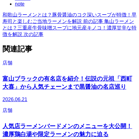
note
和歌山ラーメンとは？豚骨醤油のコク深いスープが特徴！早
寿司と楽しむご当地ラーメンを解説
前の記事
亀山ラーメン
とは？三重産牛骨味噌スープに地元産キノコ！濃厚甘辛な特
徴を解説
次の記事
関連記事
店舗
富山ブラックの有名店を紹介！伝説の元祖「西町
大喜」から人気チェーンまで黒醤油の名店巡り
2026.06.21
店舗
人気店ラーメンバードメンのメニューを大公開！
濃厚鶏白湯や限定ラーメンの魅力に迫る