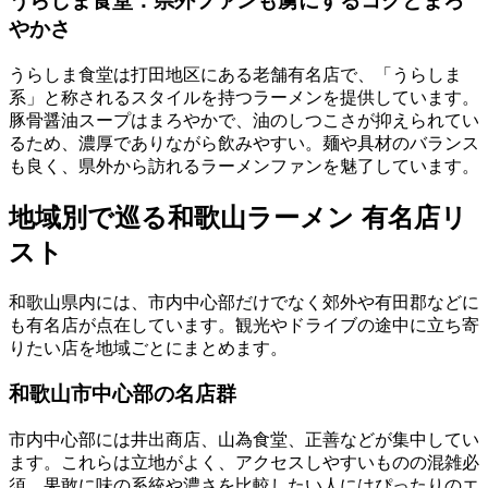
うらしま食堂：県外ファンも虜にするコクとまろ
やかさ
うらしま食堂は打田地区にある老舗有名店で、「うらしま
系」と称されるスタイルを持つラーメンを提供しています。
豚骨醤油スープはまろやかで、油のしつこさが抑えられてい
るため、濃厚でありながら飲みやすい。麺や具材のバランス
も良く、県外から訪れるラーメンファンを魅了しています。
地域別で巡る和歌山ラーメン 有名店リ
スト
和歌山県内には、市内中心部だけでなく郊外や有田郡などに
も有名店が点在しています。観光やドライブの途中に立ち寄
りたい店を地域ごとにまとめます。
和歌山市中心部の名店群
市内中心部には井出商店、山為食堂、正善などが集中してい
ます。これらは立地がよく、アクセスしやすいものの混雑必
須。果敢に味の系統や濃さを比較したい人にはぴったりのエ