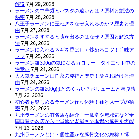
解説
7月 29, 2026
ラーメンの中華麺とパスタの違いとは？原料と製法の
秘密
7月 28, 2026
八王子ラーメンに玉ねぎをなぜ入れるのか？歴史と理
由
7月 27, 2026
ラーメンをすすると咳が出るのはなぜ？原因と解決方
法
7月 26, 2026
ラーメンに入れるネギを香ばしく炒めるコツ！旨味ア
ップ
7月 25, 2026
ラーメン麺300gの気になるカロリー！ダイエット中の
注意点
7月 24, 2026
大人気チェーン山岡家の発祥と歴史！愛され続ける理
由
7月 24, 2026
ラーメンの麺200gはどのくらい？ボリュームと満腹感
7月 23, 2026
初心者も楽しめるラーメン作り体験！麺とスープの秘
密
7月 23, 2026
九州ラーメンの有名店を紹介！一風堂や無邪気など全
国展開の名店からご当地の老舗まで本場の豚骨を堪能
7月 13, 2026
九州ラーメンとは？個性豊かな豚骨文化の総称！博