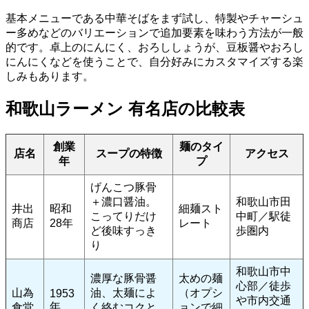
基本メニューである中華そばをまず試し、特製やチャーシュ
ー多めなどのバリエーションで追加要素を味わう方法が一般
的です。卓上のにんにく、おろししょうが、豆板醤やおろし
にんにくなどを使うことで、自分好みにカスタマイズする楽
しみもあります。
和歌山ラーメン 有名店の比較表
創業
麺のタイ
店名
スープの特徴
アクセス
年
プ
げんこつ豚骨
＋濃口醤油。
和歌山市田
井出
昭和
細麺スト
こってりだけ
中町／駅徒
商店
28年
レート
ど後味すっき
歩圏内
り
和歌山市中
濃厚な豚骨醤
太めの麺
心部／徒歩
山為
油、太麺によ
（オプシ
1953
や市内交通
年
食堂
く絡むコクと
ョンで細