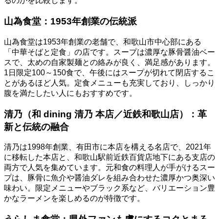
るのかを比較します。
山為食堂：1953年創業の伝統派
山為食堂は1953年創業の老舗で、和歌山市中心部にある
「中華そばと定食」の店です。スープは濃厚な豚骨醤油ベー
スで、太めの自家製麺との絡みが良く、満足感があります。
1日限定100～150食で、午後にはスープが切れて閉店するこ
とがあるほど人気。定食メニューも充実しており、しっかり
腹を満たしたい人にもおすすめです。
清乃（和 dining 清乃 本店／近鉄和歌山店）：革
新と伝統の融合
清乃は1998年創業、有田市に本店を構える名店で、2021年
に移転した本店と、和歌山駅前近鉄百貨店地下にある支店の
両方で人気を集めています。元和食の料理人が手がけるスー
プは、豚骨に魚介や醤油ダレを組み合わせた濃厚かつ奥深い
味わい。限定メニューやブラック系など、バリエーション豊
かなラーメンを楽しめるのが特徴です。