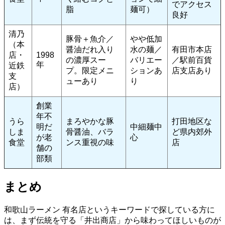
でアクセス
脂
麺可）
良好
清乃
豚骨＋魚介／
やや低加
（本
醤油だれ入り
水の麺／
有田市本店
店・
1998
の濃厚スー
バリエー
／駅前百貨
年
近鉄
プ。限定メニ
ションあ
店支店あり
支
ューあり
り
店）
創業
年不
うら
まろやかな豚
打田地区な
明だ
中細麺中
しま
骨醤油、バラ
ど県内郊外
が老
心
食堂
ンス重視の味
店
舗の
部類
まとめ
和歌山ラーメン 有名店というキーワードで探している方に
は、まず伝統を守る「井出商店」から味わってほしいものが