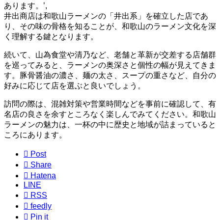
あります。’,
井出商店は和歌山ラーメンの「井出系」を確立した店であ
り、その味の骨格を知ることが、和歌山のラーメン文化を深
く理解する鍵となります。
続いて、山為食堂や清乃など、老舗と革新が交差する店舗群
を巡ってみると、ラーメンの奥深さと個性の幅が見えてきま
す。豚骨醤油の濃さ、麺の太さ、スープの重さなど、自分の
好みに応じて店を選ぶと良いでしょう。
訪問の際は、混雑対策や営業時間などを事前に確認して、有
名店の良さを余すところなく楽しんでみてください。和歌山
ラーメンの魅力は、一杯の中に歴史と地域が詰まっていると
ころにあります。

Post

Share

Hatena
LINE

RSS

feedly

Pin it