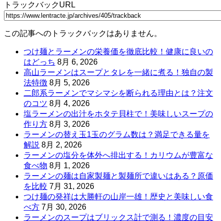
トラックバックURL
この記事へのトラックバックはありません。
つけ麺とラーメンの栄養価を徹底比較！健康に良いの
はどっち
8月 6, 2026
高山ラーメンはスープとタレを一緒に煮る！独自の製
法特徴
8月 5, 2026
二郎系ラーメンでマシマシを断られる理由とは？注文
のコツ
8月 4, 2026
塩ラーメンの出汁をホタテ貝柱で！美味しいスープの
作り方
8月 3, 2026
ラーメンの替え玉1玉のグラム数は？満足できる量を
解説
8月 2, 2026
ラーメンの塩分を体外へ排出する！カリウムが豊富な
食べ物
8月 1, 2026
ラーメンの麺は自家製麺と製麺所で違いはある？原価
を比較
7月 31, 2026
つけ麺の発祥は大勝軒の山岸一雄！歴史と美味しい食
べ方
7月 30, 2026
ラーメンのスープはブリックス計で測る！濃度の目安