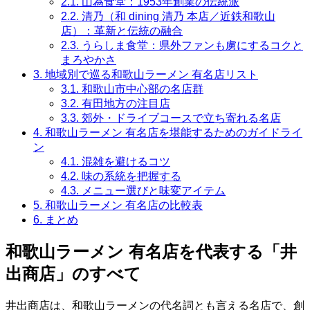
2.1.
山為食堂：1953年創業の伝統派
2.2.
清乃（和 dining 清乃 本店／近鉄和歌山
店）：革新と伝統の融合
2.3.
うらしま食堂：県外ファンも虜にするコクと
まろやかさ
3.
地域別で巡る和歌山ラーメン 有名店リスト
3.1.
和歌山市中心部の名店群
3.2.
有田地方の注目店
3.3.
郊外・ドライブコースで立ち寄れる名店
4.
和歌山ラーメン 有名店を堪能するためのガイドライ
ン
4.1.
混雑を避けるコツ
4.2.
味の系統を把握する
4.3.
メニュー選びと味変アイテム
5.
和歌山ラーメン 有名店の比較表
6.
まとめ
和歌山ラーメン 有名店を代表する「井
出商店」のすべて
井出商店は、和歌山ラーメンの代名詞とも言える名店で、創