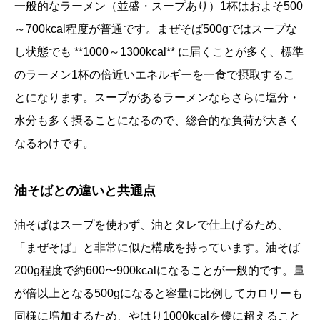
一般的なラーメン（並盛・スープあり）1杯はおよそ500
～700kcal程度が普通です。まぜそば500gではスープな
し状態でも **1000～1300kcal** に届くことが多く、標準
のラーメン1杯の倍近いエネルギーを一食で摂取するこ
とになります。スープがあるラーメンならさらに塩分・
水分も多く摂ることになるので、総合的な負荷が大きく
なるわけです。
油そばとの違いと共通点
油そばはスープを使わず、油とタレで仕上げるため、
「まぜそば」と非常に似た構成を持っています。油そば
200g程度で約600〜900kcalになることが一般的です。量
が倍以上となる500gになると容量に比例してカロリーも
同様に増加するため、やはり1000kcalを優に超えること