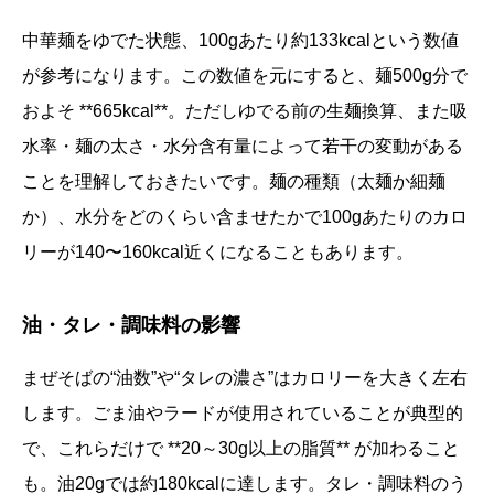
中華麺をゆでた状態、100gあたり約133kcalという数値
が参考になります。この数値を元にすると、麺500g分で
およそ **665kcal**。ただしゆでる前の生麺換算、また吸
水率・麺の太さ・水分含有量によって若干の変動がある
ことを理解しておきたいです。麺の種類（太麺か細麺
か）、水分をどのくらい含ませたかで100gあたりのカロ
リーが140〜160kcal近くになることもあります。
油・タレ・調味料の影響
まぜそばの“油数”や“タレの濃さ”はカロリーを大きく左右
します。ごま油やラードが使用されていることが典型的
で、これらだけで **20～30g以上の脂質** が加わること
も。油20gでは約180kcalに達します。タレ・調味料のう