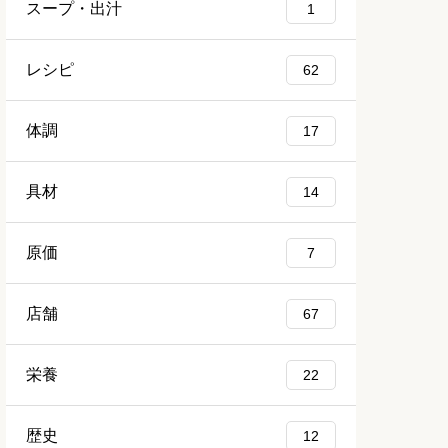
スープ・出汁
1
レシピ
62
体調
17
具材
14
原価
7
店舗
67
栄養
22
歴史
12