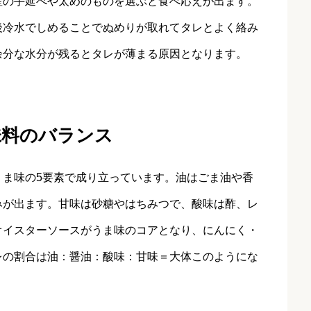
産の手延べや太めのものを選ぶと食べ応えが出ます。
後冷水でしめることでぬめりが取れてタレとよく絡み
余分な水分が残るとタレが薄まる原因となります。
味料のバランス
うま味の5要素で成り立っています。油はごま油や香
みが出ます。甘味は砂糖やはちみつで、酸味は酢、レ
オイスターソースがうま味のコアとなり、にんにく・
レの割合は油：醤油：酸味：甘味＝大体このようにな