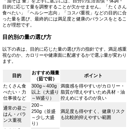
「油そば 量」を上手に選ぶには、自分の生活習慣・体調・
目的に応じて量を調整することが欠かせません。「たくさん
食べたい」「ヘルシー志向」「コスパ重視」などの目的に合
った量を選び、最終的には満足度と健康のバランスをとるこ
とが理想です。
目的別の量の選び方
以下の表は、目的に応じた量の選び方の指針です。満足感重
視なのか、カロリーや健康面に配慮するかで選ぶ量が変わり
ます。
おすすめ麺量
目的
ポイント
（茹で前）
たくさん食
300g～400g
満腹感を得やすいがカロリー・
べたい・力
以上（大盛り
脂質が増えやすいため具材・油
仕事後など
～W盛り）
控えめにするのが良い
200～
通常の昼ご
250g（並盛
満足度も得やすく、健康リスク
はん・バラ
～少し大盛
も比較的抑えやすい範囲
ンス重視
り）