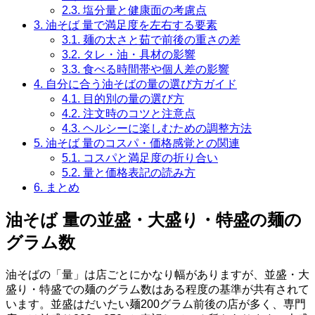
2.3.
塩分量と健康面の考慮点
3.
油そば 量で満足度を左右する要素
3.1.
麺の太さと茹で前後の重さの差
3.2.
タレ・油・具材の影響
3.3.
食べる時間帯や個人差の影響
4.
自分に合う油そばの量の選び方ガイド
4.1.
目的別の量の選び方
4.2.
注文時のコツと注意点
4.3.
ヘルシーに楽しむための調整方法
5.
油そば 量のコスパ・価格感覚との関連
5.1.
コスパと満足度の折り合い
5.2.
量と価格表記の読み方
6.
まとめ
油そば 量の並盛・大盛り・特盛の麺の
グラム数
油そばの「量」は店ごとにかなり幅がありますが、並盛・大
盛り・特盛での麺のグラム数はある程度の基準が共有されて
います。並盛はだいたい麺200グラム前後の店が多く、専門