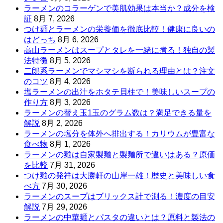
ラーメンのコラーゲンで美肌効果は本当か？成分を検
証
8月 7, 2026
つけ麺とラーメンの栄養価を徹底比較！健康に良いの
はどっち
8月 6, 2026
高山ラーメンはスープとタレを一緒に煮る！独自の製
法特徴
8月 5, 2026
二郎系ラーメンでマシマシを断られる理由とは？注文
のコツ
8月 4, 2026
塩ラーメンの出汁をホタテ貝柱で！美味しいスープの
作り方
8月 3, 2026
ラーメンの替え玉1玉のグラム数は？満足できる量を
解説
8月 2, 2026
ラーメンの塩分を体外へ排出する！カリウムが豊富な
食べ物
8月 1, 2026
ラーメンの麺は自家製麺と製麺所で違いはある？原価
を比較
7月 31, 2026
つけ麺の発祥は大勝軒の山岸一雄！歴史と美味しい食
べ方
7月 30, 2026
ラーメンのスープはブリックス計で測る！濃度の目安
解説
7月 29, 2026
ラーメンの中華麺とパスタの違いとは？原料と製法の