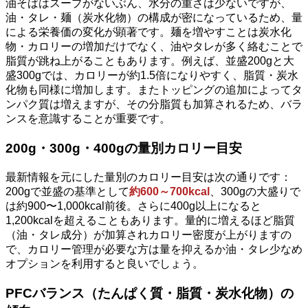
油そばはスープがないぶん、水分の重さは少ないですが、
油・タレ・麺（炭水化物）の構成が密になっているため、量
による栄養価の変化が顕著です。麺を増やすことは炭水化
物・カロリーの増加だけでなく、油やタレが多く絡むことで
脂質が跳ね上がることもあります。例えば、並盛200gと大
盛300gでは、カロリーが約1.5倍になりやすく、脂質・炭水
化物も同様に増加します。またトッピングの追加によってタ
ンパク質は増えますが、その分脂質も加算されるため、バラ
ンスを意識することが重要です。
200g・300g・400gの量別カロリー目安
最新情報を元にした量別のカロリー目安は次の通りです：
200gで並盛の基準として
約600～700kcal
、300gの大盛りで
は約900〜1,000kcal前後。さらに400g以上になると
1,200kcalを超えることもあります。量的に増えるほど脂質
（油・タレ成分）が加算されカロリー密度が上がりますの
で、カロリー管理が必要な方は量を抑えるか油・タレ少なめ
オプションを利用すると良いでしょう。
PFCバランス（たんぱく質・脂質・炭水化物）の