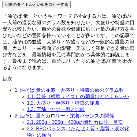
記事のタイトルとURLをコピーする
「油そば 量」というキーワードで検索する方は、油そばの
一人前の適切な麺のグラム数を知りたい、大盛りや特盛の目
安を比較したい、自分の食欲や健康に応じた量の選び方を学
びたいなどの意図を持っていることが多いです。この記事で
は、油そばの並盛・大盛り・W盛りなどの一般的な麺量の範
囲、カロリー・栄養面での影響、美味しく満足できる量の選
び方などを、最新情報を元に専門的かつ具体的に解説しま
す。最後まで読めば、自分にぴったりの油そばの“量”がわか
るようになります。
目次
1.
油そば 量の並盛・大盛り・特盛の麺のグラム数
1.1.
並盛（標準サイズ）の麺量はどれくらいか
1.2.
大盛り・W盛り・特盛の範囲
1.3.
店舗ごとの一例と比較
2.
油そば 量とカロリー・栄養バランスの関係
2.1.
200g・300g・400gの量別カロリー目安
2.2.
PFCバランス（たんぱく質・脂質・炭水化
物）の傾向