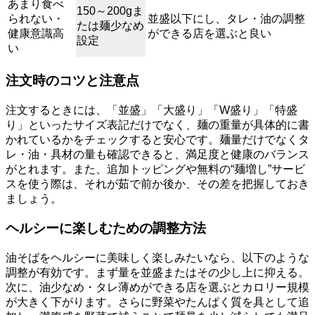
あまり食べ
150～200gま
られない・
並盛以下にし、タレ・油の調整
たは麺少なめ
健康意識高
ができる店を選ぶと良い
設定
い
注文時のコツと注意点
注文するときには、「並盛」「大盛り」「W盛り」「特盛
り」といったサイズ表記だけでなく、麺の重量が具体的に書
かれているかをチェックすると安心です。麺量だけでなくタ
レ・油・具材の量も確認できると、満足度と健康のバランス
がとれます。また、追加トッピングや無料の“麺増し”サービ
スを使う際は、それが茹で前か後か、その差を把握しておき
ましょう。
ヘルシーに楽しむための調整方法
油そばをヘルシーに美味しく楽しみたいなら、以下のような
調整が有効です。まず量を並盛またはその少し上に抑える。
次に、油少なめ・タレ薄めができる店を選ぶとカロリー規模
が大きく下がります。さらに野菜やたんぱく質を具として追