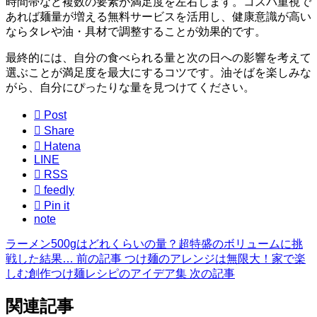
時間帯など複数の要素が満足度を左右します。コスパ重視で
あれば麺量が増える無料サービスを活用し、健康意識が高い
ならタレや油・具材で調整することが効果的です。
最終的には、自分の食べられる量と次の日への影響を考えて
選ぶことが満足度を最大にするコツです。油そばを楽しみな
がら、自分にぴったりな量を見つけてください。

Post

Share

Hatena
LINE

RSS

feedly

Pin it
note
ラーメン500gはどれくらいの量？超特盛のボリュームに挑
戦した結果…
前の記事
つけ麺のアレンジは無限大！家で楽
しむ創作つけ麺レシピのアイデア集
次の記事
関連記事