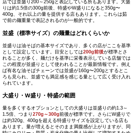
店では並盛り200～250gと表記している所もあります。大盛
りは約1.5倍の300g前後、特盛やW盛りになると350g〜
400g、それ以上の量を提供する店もあります。これらは茹
で前の麺重量で表記されるのが一般的です。
並盛（標準サイズ）の麺量はどれくらいか
並盛りは油そばの基本サイズであり、多くの店がここを基準
として設定しています。目安としては
200g前後
が標準とさ
れることが多く、麺だけを基準に栄養表示している店舗では
この程度が並盛りとして使われることが最新情報です。例え
ば有名な油そばチェーンでは並盛が160g〜200gとするとこ
ろも見られ、並盛でも満足感を感じる量として広く受け入れ
られています。
大盛り・W盛り・特盛の範囲
量を多くするオプションとしての大盛りは並盛りの約1.3～
1.5倍、つまり
270g～300g
前後が標準です。さらにW盛りで
は約320g、400gを超える特盛りサイズを設定している店も
あります。量が増えるとそのまま満腹感が上がりますが、同
時にカロリー・脂質・炭水化物の量も比例して増加するため