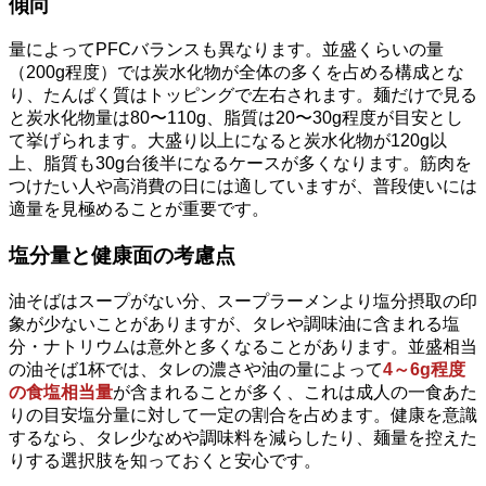
傾向
量によってPFCバランスも異なります。並盛くらいの量
（200g程度）では炭水化物が全体の多くを占める構成とな
り、たんぱく質はトッピングで左右されます。麺だけで見る
と炭水化物量は80〜110g、脂質は20〜30g程度が目安とし
て挙げられます。大盛り以上になると炭水化物が120g以
上、脂質も30g台後半になるケースが多くなります。筋肉を
つけたい人や高消費の日には適していますが、普段使いには
適量を見極めることが重要です。
塩分量と健康面の考慮点
油そばはスープがない分、スープラーメンより塩分摂取の印
象が少ないことがありますが、タレや調味油に含まれる塩
分・ナトリウムは意外と多くなることがあります。並盛相当
の油そば1杯では、タレの濃さや油の量によって
4～6g程度
の食塩相当量
が含まれることが多く、これは成人の一食あた
りの目安塩分量に対して一定の割合を占めます。健康を意識
するなら、タレ少なめや調味料を減らしたり、麺量を控えた
りする選択肢を知っておくと安心です。