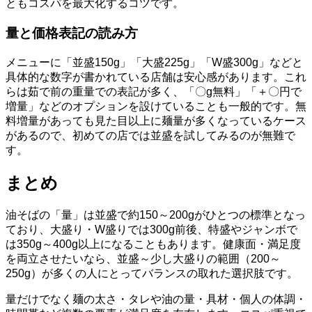
ともコスパを最大化するコツです。
量と価格表記の読み方
メニューに「並盛150g」「大盛225g」「W盛300g」などと
具体的な数字が書かれている店舗は安心感があります。これ
らは茹で前の重量での表記が多く、「〇g無料」「＋〇円で
増量」などのオプションを設けていることも一般的です。無
料増量があっても見た目以上に麺量が多くなっているケース
があるので、初めての店では並盛を試してみるのが無難で
す。
まとめ
油そばの「量」は並盛で約150～200gがひとつの標準となっ
ており、大盛り・W盛りでは300g前後、特盛やジャンボで
は350g～400g以上になることもあります。健康面・満足度
を両立させたいなら、並盛～少し大盛りの範囲（200～
250g）が多くの人にとってバランスの取れた選択肢です。
量だけでなく麺の太さ・タレや油の量・具材・個人の体調・