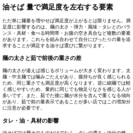
油そば 量で満足度を左右する要素
ただ単に麺量を増やせば満足度が上がるとは限りません。満
足度に影響するのは、麺の太さ・弾力・風味・タレとのバラ
ンス・具材・食べる時間帯・お腹の空き具合など複数の要素
があります。これらを組み合わせて自分にぴったりの量を追
求することが満足する油そば選びに繋がります。
麺の太さと茹で前後の重さの差
麺の太さが違えば感じるボリュームが大きく変わります。太
麺・中太麺では噛みごたえがあり、腹持ちが良く感じられる
ため、同じ重さでも満足度が高くなります。逆に細麺では軽
く感じやすいため、量的に同じでも物足りなさを感じる人が
多いです。また、茹でた後に麺が水分を含んで重くなる傾向
があり、茹で前の量表示であることが多い店ではこの増加分
に注意が必要です。
タレ・油・具材の影響
油そばでは麺そのものだけでなく、タレの濃さ・油分の種