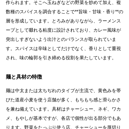
作られます。そこへ玉ねぎなどの野菜を炒めて加え、複
数種のスパイスを調合することで**旨味・甘味・香り**の
層を形成しています。とろみがありながら、ラーメンス
ープとして啜れる粘度に設計されており、カレー風味が
突出しすぎないよう出汁とのバランスが取られていま
す。スパイスは辛味としてだけでなく、香りとして重視
され、味の輪郭を引き締める役割を果たしています。
麺と具材の特徴
麺は中太または太ちぢれのタイプが主流で、黄色みを帯
びた道産小麦を使う店舗が多く、もちもち感と滑らかさ
を兼ね備えています。具材はチャーシュー、ネギ、ワカ
メ、もやしが基本ですが、各店で個性が出る部分でもあ
ります。野菜をたっぷり使う店、チャーシューを厚切り