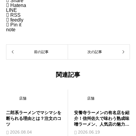

Share

Hatena
LINE

RSS

feedly

Pin it
note
前の記事
次の記事
関連記事
店舗
店舗
二郎系ラーメンでマシマシを
安養寺ラーメンの有名店を紹
断られる理由とは？注文のコ
介！信州佐久で味わう熟成味
ツ
噌ラーメン、人気店の魅力と
は
2026.08.04
2026.06.19