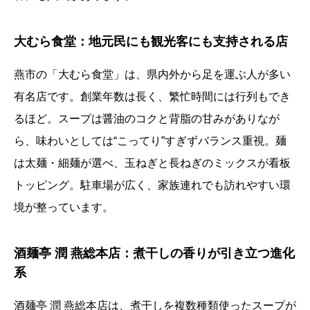
大むら食堂：地元民にも観光客にも支持される店
燕市の「大むら食堂」は、県内外から足を運ぶ人が多い
有名店です。創業年数は長く、繁忙時間には行列もでき
るほど。スープは醤油のコクと背脂の甘みがありなが
ら、味わいとしては“こってり”すぎずバランス重視。麺
は太麺・細麺が選べ、玉ねぎと長ねぎのミックスが看板
トッピング。駐車場が広く、家族連れでも訪れやすい環
境が整っています。
酒麺亭 潤 燕総本店：煮干しの香りが引き立つ進化
系
酒麺亭 潤 燕総本店は、煮干しを複数種類使ったスープが