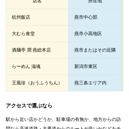
店名
所在地
杭州飯店
燕市中心部
大むら食堂
燕市小高地区
酒麺亭 潤 燕総本店
燕市またはその近隣
らーめん 滋魂
新潟市東区
王風珍（おうふうちん）
燕三条エリア内
アクセスで選ぶなら
駅から近い店かどうか、駐車場の有無か、地方からの訪
問なら高速道路・主要道からのルートが良いかなどをチ