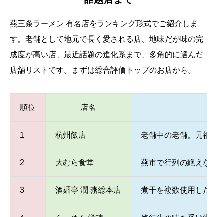
燕三条ラーメン 有名店をランキング形式でご紹介しま
す。老舗として地元で長く愛される店、地味だが味の完
成度が高い店、最近話題の進化系まで、多角的に選んだ
店舗リストです。まずは総合評価トップのお店から。
順位
店名
1
杭州飯店
老舗中の老舗。元祖
2
大むら食堂
燕市で行列の絶えな
3
酒麺亭 潤 燕総本店
煮干を複数使用した