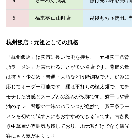
4
らーめん 滋魂
修行先の味を受け継
5
福来亭 白山町店
越後もち豚使用。昔
杭州飯店：元祖としての風格
「杭州飯店」は燕市に長い歴史を持ち、「元祖燕三条背
脂ラーメン」と言われることが多い名店です。背脂の量
は抜き・少なめ・普通・大脂など段階調整でき、好みに
応じてオーダー可能です。麺は平打ちの極太麺で、モチ
モチした食感とスープとの絡みが抜群です。煮干しや醤
油のキレ、背脂の甘味のバランスが絶妙で、燕三条ラー
メンを初めて試す人にもおすすめできる味です。古き良
き中華屋の雰囲気も残しており、地元客だけでなく観光
客にも人気があります。