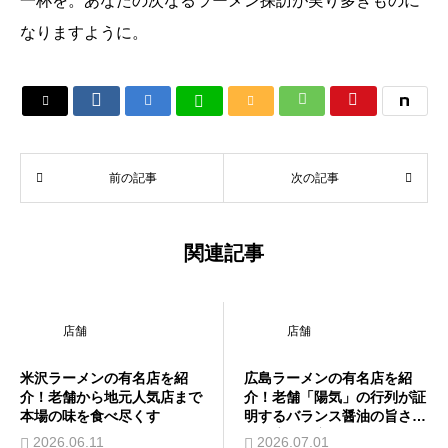
一杯を。あなたの次なるラーメン探訪が実り多きものに
なりますように。






前の記事
次の記事
関連記事
店舗
店舗
米沢ラーメンの有名店を紹
広島ラーメンの有名店を紹
介！老舗から地元人気店まで
介！老舗「陽気」の行列が証
本場の味を食べ尽くす
明するバランス醤油の旨さ、
人気店の秘密とは
2026.06.11
2026.07.01