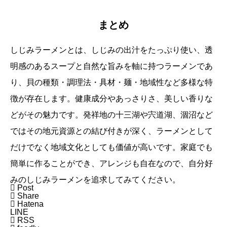
まとめ
しじみラーメンとは、しじみの出汁をたっぷり使い、透
明感のあるスープと自然な旨みを軸に持つラーメンであ
り、貝の種類・調理法・具材・麺・地域性など多様な特
徴が存在します。健康成分やあっさりさ、美しい香りな
どがその魅力です。発祥地の十三湖や宍道湖、涸沼など
ではその地元資源との結び付きが深く、ラーメンとして
だけでなく地域文化としても価値が高いです。家庭でも
簡単に作ることができ、アレンジも自在なので、自分好
みのしじみラーメンを追求してみてください。

Post

Share

Hatena
LINE

RSS