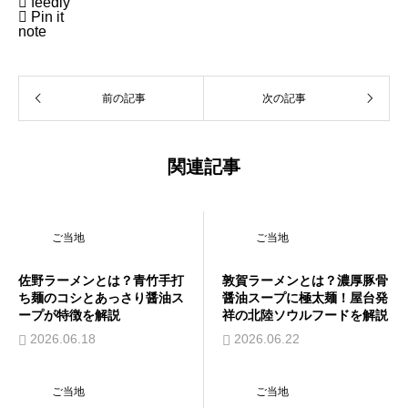

feedly

Pin it
note
前の記事
次の記事
関連記事
ご当地
ご当地
佐野ラーメンとは？青竹手打
敦賀ラーメンとは？濃厚豚骨
ち麺のコシとあっさり醤油ス
醤油スープに極太麺！屋台発
ープが特徴を解説
祥の北陸ソウルフードを解説
2026.06.18
2026.06.22
ご当地
ご当地