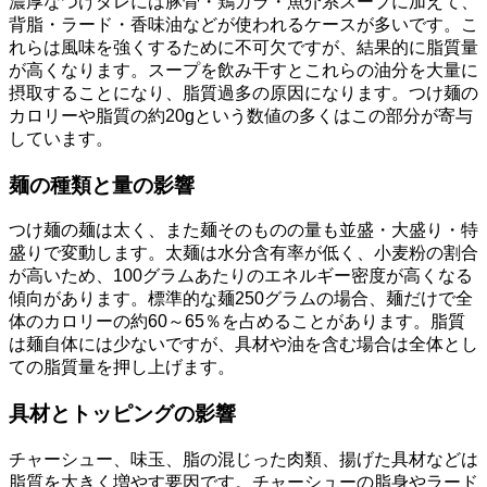
濃厚なつけダレには豚骨・鶏ガラ・魚介系スープに加えて、
背脂・ラード・香味油などが使われるケースが多いです。こ
れらは風味を強くするために不可欠ですが、結果的に脂質量
が高くなります。スープを飲み干すとこれらの油分を大量に
摂取することになり、脂質過多の原因になります。つけ麺の
カロリーや脂質の約20gという数値の多くはこの部分が寄与
しています。
麺の種類と量の影響
つけ麺の麺は太く、また麺そのものの量も並盛・大盛り・特
盛りで変動します。太麺は水分含有率が低く、小麦粉の割合
が高いため、100グラムあたりのエネルギー密度が高くなる
傾向があります。標準的な麺250グラムの場合、麺だけで全
体のカロリーの約60～65％を占めることがあります。脂質
は麺自体には少ないですが、具材や油を含む場合は全体とし
ての脂質量を押し上げます。
具材とトッピングの影響
チャーシュー、味玉、脂の混じった肉類、揚げた具材などは
脂質を大きく増やす要因です。チャーシューの脂身やラード