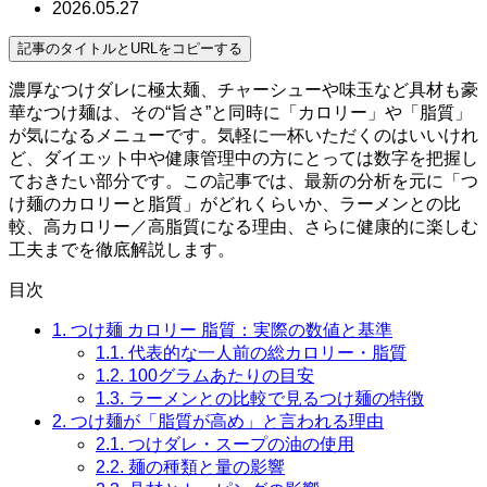
2026.05.27
記事のタイトルとURLをコピーする
濃厚なつけダレに極太麺、チャーシューや味玉など具材も豪
華なつけ麺は、その“旨さ”と同時に「カロリー」や「脂質」
が気になるメニューです。気軽に一杯いただくのはいいけれ
ど、ダイエット中や健康管理中の方にとっては数字を把握し
ておきたい部分です。この記事では、最新の分析を元に「つ
け麺のカロリーと脂質」がどれくらいか、ラーメンとの比
較、高カロリー／高脂質になる理由、さらに健康的に楽しむ
工夫までを徹底解説します。
目次
1.
つけ麺 カロリー 脂質：実際の数値と基準
1.1.
代表的な一人前の総カロリー・脂質
1.2.
100グラムあたりの目安
1.3.
ラーメンとの比較で見るつけ麺の特徴
2.
つけ麺が「脂質が高め」と言われる理由
2.1.
つけダレ・スープの油の使用
2.2.
麺の種類と量の影響