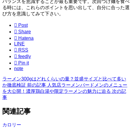
バランスを意識することが最も重要です。次回つけ麺を食べ
る時には、これらのポイントを思い出して、自分に合った選
び方を意識してみて下さい。

Post

Share

Hatena
LINE

RSS

feedly

Pin it
note
ラーメン300gはどれくらいの量？並盛サイズと比べて多い
か徹底検証
前の記事
人気店ラーメンバードメンのメニュー
を大公開！濃厚鶏白湯や限定ラーメンの魅力に迫る
次の記
事
関連記事
カロリー