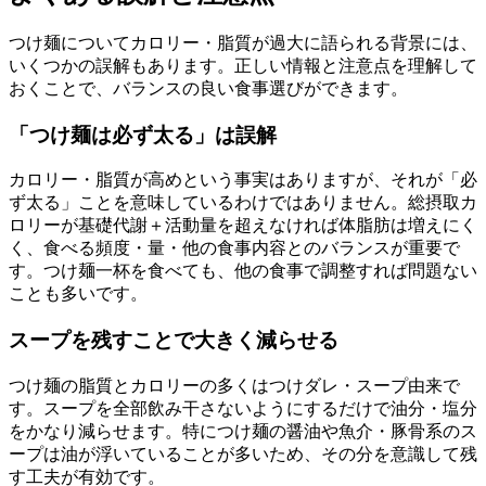
つけ麺についてカロリー・脂質が過大に語られる背景には、
いくつかの誤解もあります。正しい情報と注意点を理解して
おくことで、バランスの良い食事選びができます。
「つけ麺は必ず太る」は誤解
カロリー・脂質が高めという事実はありますが、それが「必
ず太る」ことを意味しているわけではありません。総摂取カ
ロリーが基礎代謝＋活動量を超えなければ体脂肪は増えにく
く、食べる頻度・量・他の食事内容とのバランスが重要で
す。つけ麺一杯を食べても、他の食事で調整すれば問題ない
ことも多いです。
スープを残すことで大きく減らせる
つけ麺の脂質とカロリーの多くはつけダレ・スープ由来で
す。スープを全部飲み干さないようにするだけで油分・塩分
をかなり減らせます。特につけ麺の醤油や魚介・豚骨系のス
ープは油が浮いていることが多いため、その分を意識して残
す工夫が有効です。