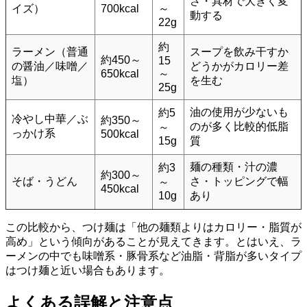
さ・具材で大きく変
イズ）
700kcal
～
動する
22g
約
ラーメン（普通
スープを飲み干すか
約450～
15
の醤油／味噌／
どうかがカロリー差
650kcal
～
塩）
を生む
25g
油の使用が少ないも
約5
冷やし中華／ぶ
約350～
のが多く比較的低脂
～
っかけ系
500kcal
15g
質
麺の種類・汁の濃
約3
約300～
そば・うどん
さ・トッピングで幅
～
450kcal
10g
あり
この比較から、つけ麺は「他の麺類よりはカロリー・脂質が
高め」という傾向があることが見えてきます。とはいえ、ラ
ーメンの中でも味噌系・豚骨系など油脂・背脂が多いタイプ
はつけ麺と近い場合もあります。
よくある誤解と注意点