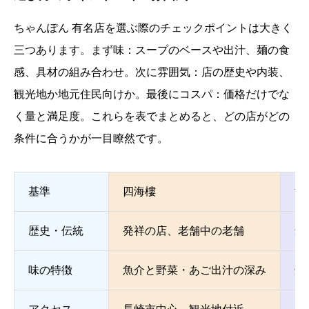
ちゃんぽん 有名店を選ぶ際のチェックポイントは大きく
三つあります。まず味：スープのベースや出汁、麺の食
感、具材の組み合わせ。次に雰囲気：店の歴史や内装、
観光地か地元住民向けか。最後にコスパ：価格だけでな
く量と満足度。これらを表でまとめると、どの店がどの
条件に合うかが一目瞭然です。
基準
四海樓
江
歴史・伝統
発祥の店、老舗中の老舗
創
味の特徴
魚介と野菜・あご出汁の深み
豪