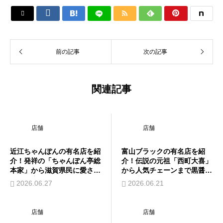






前の記事
次の記事
関連記事
店舗
店舗
近江ちゃんぽんの有名店を紹
富山ブラックの有名店を紹
介！発祥の「ちゃんぽん亭総
介！伝説の元祖「西町大喜」
本家」から滋賀県民に愛され
から人気チェーンまで黒醤油
る人気店まで
の名店巡り
2026.06.27
2026.06.21
店舗
店舗