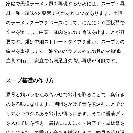
家庭で天理ラーメン風を再現するためには、スープ・具
材・麺・調味の4要素でそれぞれコツがあります。市販
のラーメンスープをベースにして、にんにくや豆板醤で
辛みを追加し、白菜・豚肉を炒めて旨味を出すことが肝
要です。麺は中細ストレートタイプを使い、スープとの
絡みを重視します。油分のバランスや炒め具の火加減に
注意すれば、家庭でも満足度の高い再現が可能です。
スープ基礎の作り方
豚骨と鶏ガラを組み合わせて出汁を取ることで、奥行き
のある味になります。時間をかけて骨を煮込むことでク
リアかつコクのある出汁が得られます。そこに醤油ダレ
を入れて味を整え、最後ににんにく・唐辛子・豆板醤を
徐々に追加して香りと辛みを構築します。味見を繰り返