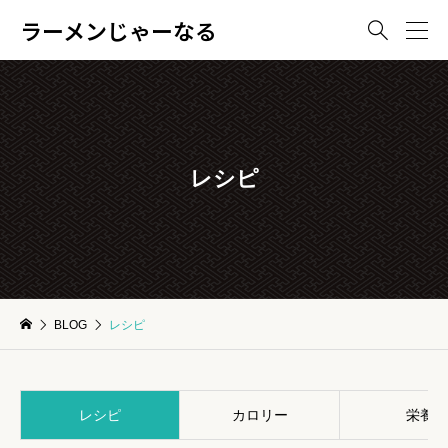
ラーメンじゃーなる

レシピ
BLOG
レシピ
レシピ
カロリー
栄養