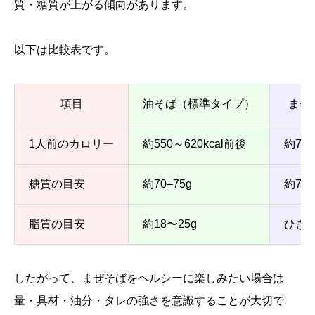
質・糖質が上がる傾向があります。
以下は比較表です。
項目
油そば（標準タイプ）
まぜ
1人前のカロリー
約550～620kcal前後
約70
糖質の目安
約70–75g
約7
脂質の目安
約18〜25g
ひき
したがって、まぜそばをヘルシーに楽しみたい場合は
量・具材・油分・タレの強さを意識することが大切で