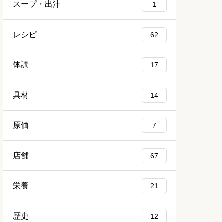
スープ・出汁
1
レシピ
62
体調
17
具材
14
原価
7
店舗
67
栄養
21
歴史
12