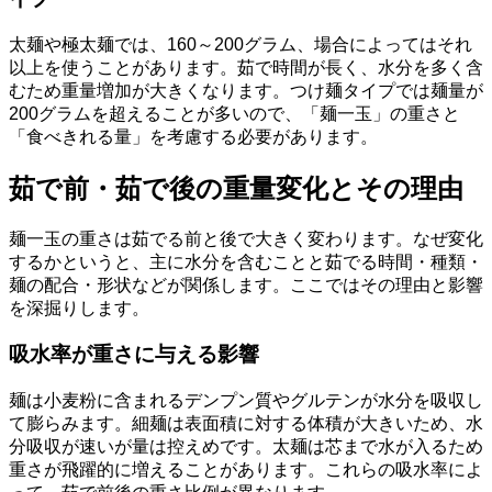
太麺や極太麺では、160～200グラム、場合によってはそれ
以上を使うことがあります。茹で時間が長く、水分を多く含
むため重量増加が大きくなります。つけ麺タイプでは麺量が
200グラムを超えることが多いので、「麺一玉」の重さと
「食べきれる量」を考慮する必要があります。
茹で前・茹で後の重量変化とその理由
麺一玉の重さは茹でる前と後で大きく変わります。なぜ変化
するかというと、主に水分を含むことと茹でる時間・種類・
麺の配合・形状などが関係します。ここではその理由と影響
を深掘りします。
吸水率が重さに与える影響
麺は小麦粉に含まれるデンプン質やグルテンが水分を吸収し
て膨らみます。細麺は表面積に対する体積が大きいため、水
分吸収が速いが量は控えめです。太麺は芯まで水が入るため
重さが飛躍的に増えることがあります。これらの吸水率によ