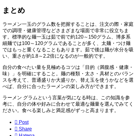
まとめ
ラーメン一玉のグラム数を把握することは、注文の際・家庭
での調理・健康管理などさまざまな場面で非常に役立ちま
す。標準的な麺一玉は茹で前で約120～150グラム、博多系
細麺では100～120グラムであることが多く、太麺・つけ麺
ではもっと重くなることもあります。茹で後は麺が水分を吸
い、重さが約1.8～2.2倍になるのが一般的です。
自分の食べたい量を見極めるコツは「目的（満腹感・健康・
味）」を明確にすること。麺の種類・太さ・具材とのバラン
スを考えて、普通盛りか大盛りか、替え玉を使うかなどを選
べば、自分に合ったラーメンの楽しみ方ができます。
ラーメン グラムという言葉が気になる時は、この知識を参
考に、自分の体や好みに合わせて最適な麺量を選んでみてく
ださい。食べる楽しみと満足感がずっと高まります。

Post

Share

Hatena