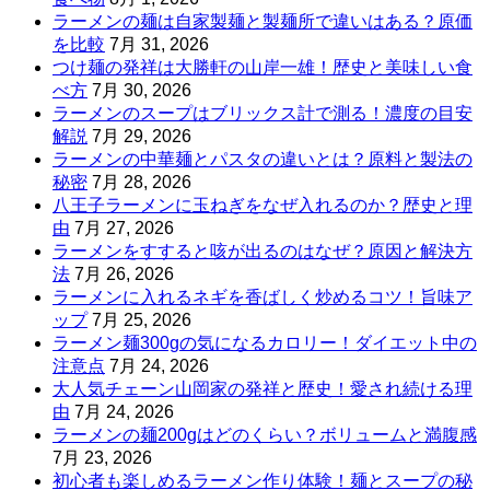
ラーメンの麺は自家製麺と製麺所で違いはある？原価
を比較
7月 31, 2026
つけ麺の発祥は大勝軒の山岸一雄！歴史と美味しい食
べ方
7月 30, 2026
ラーメンのスープはブリックス計で測る！濃度の目安
解説
7月 29, 2026
ラーメンの中華麺とパスタの違いとは？原料と製法の
秘密
7月 28, 2026
八王子ラーメンに玉ねぎをなぜ入れるのか？歴史と理
由
7月 27, 2026
ラーメンをすすると咳が出るのはなぜ？原因と解決方
法
7月 26, 2026
ラーメンに入れるネギを香ばしく炒めるコツ！旨味ア
ップ
7月 25, 2026
ラーメン麺300gの気になるカロリー！ダイエット中の
注意点
7月 24, 2026
大人気チェーン山岡家の発祥と歴史！愛され続ける理
由
7月 24, 2026
ラーメンの麺200gはどのくらい？ボリュームと満腹感
7月 23, 2026
初心者も楽しめるラーメン作り体験！麺とスープの秘