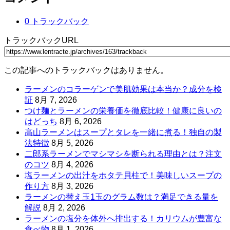
0 トラックバック
トラックバックURL
この記事へのトラックバックはありません。
ラーメンのコラーゲンで美肌効果は本当か？成分を検
証
8月 7, 2026
つけ麺とラーメンの栄養価を徹底比較！健康に良いの
はどっち
8月 6, 2026
高山ラーメンはスープとタレを一緒に煮る！独自の製
法特徴
8月 5, 2026
二郎系ラーメンでマシマシを断られる理由とは？注文
のコツ
8月 4, 2026
塩ラーメンの出汁をホタテ貝柱で！美味しいスープの
作り方
8月 3, 2026
ラーメンの替え玉1玉のグラム数は？満足できる量を
解説
8月 2, 2026
ラーメンの塩分を体外へ排出する！カリウムが豊富な
食べ物
8月 1, 2026