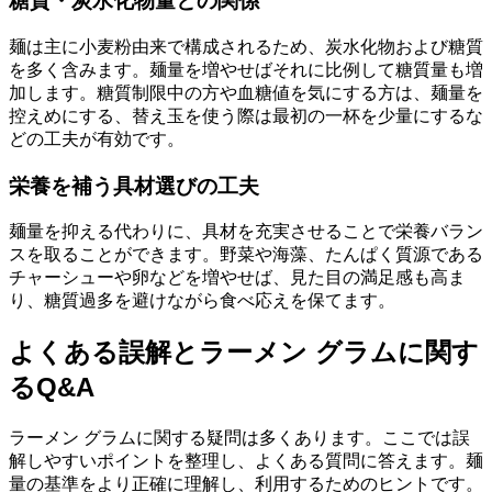
糖質・炭水化物量との関係
麺は主に小麦粉由来で構成されるため、炭水化物および糖質
を多く含みます。麺量を増やせばそれに比例して糖質量も増
加します。糖質制限中の方や血糖値を気にする方は、麺量を
控えめにする、替え玉を使う際は最初の一杯を少量にするな
どの工夫が有効です。
栄養を補う具材選びの工夫
麺量を抑える代わりに、具材を充実させることで栄養バラン
スを取ることができます。野菜や海藻、たんぱく質源である
チャーシューや卵などを増やせば、見た目の満足感も高ま
り、糖質過多を避けながら食べ応えを保てます。
よくある誤解とラーメン グラムに関す
るQ&A
ラーメン グラムに関する疑問は多くあります。ここでは誤
解しやすいポイントを整理し、よくある質問に答えます。麺
量の基準をより正確に理解し、利用するためのヒントです。