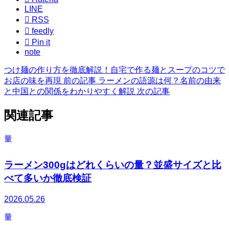
LINE

RSS

feedly

Pin it
note
つけ麺の作り方を徹底解説！自宅で作る麺とスープのコツで
お店の味を再現
前の記事
ラーメンの語源は何？名前の由来
と中国との関係をわかりやすく解説
次の記事
関連記事
量
ラーメン300gはどれくらいの量？並盛サイズと比
べて多いか徹底検証
2026.05.26
量