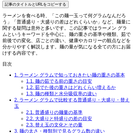
記事のタイトルとURLをコピーする
ラーメンを食べる時、「この麺一玉って何グラムなんだろ
う」「普通盛り・大盛りの差はどれくらいか」など、麺量に
関する疑問は意外と多いです。この記事ではラーメン グラ
ムというキーワードを中心に、麺の重さの基準や種類、茹で
前後での変化、店ごとの違い、健康やカロリーの観点などを
分かりやすく解説します。麺の量が気になる全ての方にお届
けする内容です。
目次
1.
ラーメン グラムで知っておきたい麺の重さの基本
1.1.
麺の茹でる前の重さの目安
1.2.
茹でた後の重さはどれくらい増えるか
1.3.
麺の種類と水分吸収率の違い
2.
ラーメン グラムで比較する普通盛り・大盛り・替え
玉
2.1.
普通盛りの麺量の基準
2.2.
大盛りと特盛りの差の目安
2.3.
替え玉の文化とその量
3.
麺の太さ・種類別で見るグラム数の違い