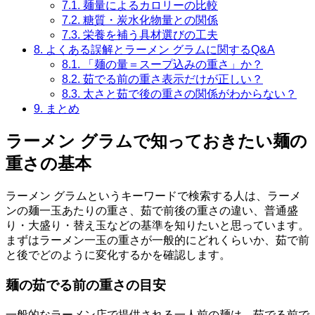
7.1.
麺量によるカロリーの比較
7.2.
糖質・炭水化物量との関係
7.3.
栄養を補う具材選びの工夫
8.
よくある誤解とラーメン グラムに関するQ&A
8.1.
「麺の量＝スープ込みの重さ」か？
8.2.
茹でる前の重さ表示だけが正しい？
8.3.
太さと茹で後の重さの関係がわからない？
9.
まとめ
ラーメン グラムで知っておきたい麺の
重さの基本
ラーメン グラムというキーワードで検索する人は、ラーメ
ンの麺一玉あたりの重さ、茹で前後の重さの違い、普通盛
り・大盛り・替え玉などの基準を知りたいと思っています。
まずはラーメン一玉の重さが一般的にどれくらいか、茹で前
と後でどのように変化するかを確認します。
麺の茹でる前の重さの目安
一般的なラーメン店で提供される一人前の麺は、茹でる前で