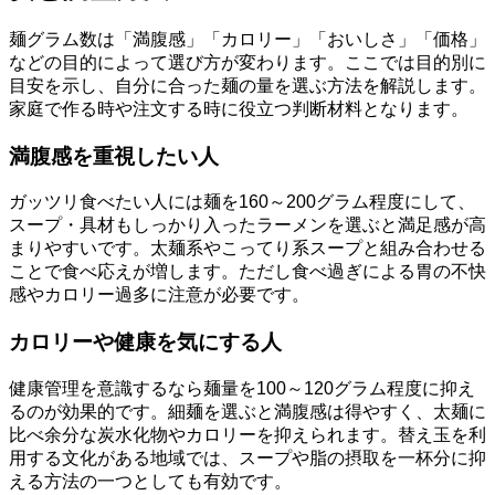
麺グラム数は「満腹感」「カロリー」「おいしさ」「価格」
などの目的によって選び方が変わります。ここでは目的別に
目安を示し、自分に合った麺の量を選ぶ方法を解説します。
家庭で作る時や注文する時に役立つ判断材料となります。
満腹感を重視したい人
ガッツリ食べたい人には麺を160～200グラム程度にして、
スープ・具材もしっかり入ったラーメンを選ぶと満足感が高
まりやすいです。太麺系やこってり系スープと組み合わせる
ことで食べ応えが増します。ただし食べ過ぎによる胃の不快
感やカロリー過多に注意が必要です。
カロリーや健康を気にする人
健康管理を意識するなら麺量を100～120グラム程度に抑え
るのが効果的です。細麺を選ぶと満腹感は得やすく、太麺に
比べ余分な炭水化物やカロリーを抑えられます。替え玉を利
用する文化がある地域では、スープや脂の摂取を一杯分に抑
える方法の一つとしても有効です。