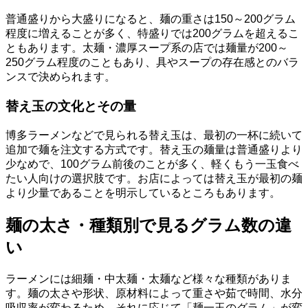
普通盛りから大盛りになると、麺の重さは150～200グラム
程度に増えることが多く、特盛りでは200グラムを超えるこ
ともあります。太麺・濃厚スープ系の店では麺量が200～
250グラム程度のこともあり、具やスープの存在感とのバラ
ンスで決められます。
替え玉の文化とその量
博多ラーメンなどで見られる替え玉は、最初の一杯に続いて
追加で麺を注文する方式です。替え玉の麺量は普通盛りより
少なめで、100グラム前後のことが多く、軽くもう一玉食べ
たい人向けの選択肢です。お店によっては替え玉が最初の麺
より少量であることを明示しているところもあります。
麺の太さ・種類別で見るグラム数の違
い
ラーメンには細麺・中太麺・太麺など様々な種類がありま
す。麺の太さや形状、原材料によって重さや茹で時間、水分
吸収率が変わるため、それに応じて「麺一玉のグラム」が変