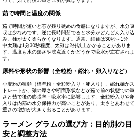
って、茹で前後の重さ比例が異なります。
茹で時間と温度の関係
茹で時間が短いと芯が残り硬めの食感になりますが、水分吸
収は少なめです。逆に長時間茹でると水分がどんどん入り込
み、麺が太く柔らかくなります。通常、細麺は30秒～1分、
中太麺は1分30秒程度、太麺は2分以上かかることがありま
す。温度も水の熱さや沸点近くかどうかで吸水が左右されま
す。
原料や形状の影響（全粒粉・縮れ・卵入りなど）
小麦粉の種類（標準粉・全粒粉入り・卵入り）、縮れ麺かス
トレートか、麺の厚さや断面形状などが茹で前の状態での重
さと茹で後の膨張率・吸水率に影響します。全粒粉入りや卵
入りは内部の水分保持力が高いことがあり、太さとあわせて
重さの増加が大きく出ることがあります。
ラーメン グラムの選び方：目的別の目
安と調整方法