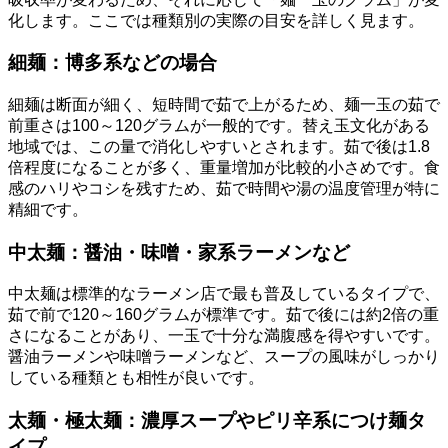
化します。ここでは種類別の実際の目安を詳しく見ます。
細麺：博多系などの場合
細麺は断面が細く、短時間で茹で上がるため、麺一玉の茹で
前重さは100～120グラムが一般的です。替え玉文化がある
地域では、この量で消化しやすいとされます。茹で後は1.8
倍程度になることが多く、重量増加が比較的小さめです。食
感のハリやコシを残すため、茹で時間や湯の温度管理が特に
精細です。
中太麺：醤油・味噌・家系ラーメンなど
中太麺は標準的なラーメン店で最も普及しているタイプで、
茹で前で120～160グラムが標準です。茹で後には約2倍の重
さになることがあり、一玉で十分な満腹感を得やすいです。
醤油ラーメンや味噌ラーメンなど、スープの風味がしっかり
している種類とも相性が良いです。
太麺・極太麺：濃厚スープやピリ辛系につけ麺タ
イプ