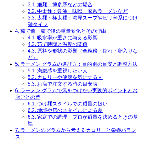
3.1.
細麺：博多系などの場合
3.2.
中太麺：醤油・味噌・家系ラーメンなど
3.3.
太麺・極太麺：濃厚スープやピリ辛系につけ
麺タイプ
4.
茹で前・茹で後の重量変化とその理由
4.1.
吸水率が重さに与える影響
4.2.
茹で時間と温度の関係
4.3.
原料や形状の影響（全粒粉・縮れ・卵入りな
ど）
5.
ラーメン グラムの選び方：目的別の目安と調整方法
5.1.
満腹感を重視したい人
5.2.
カロリーや健康を気にする人
5.3.
お店で注文する時の目安表
6.
ラーメン グラムで気をつけたい実践的ポイントとお
店ごとの差
6.1.
つけ麺スタイルでの麺量の扱い
6.2.
地域や店のスタイルによる差
6.3.
家庭での調理・プロが麺量を決めるときの基
準
7.
ラーメンのグラムから考えるカロリーと栄養バラン
ス