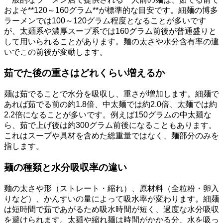
およそ**120～160グラム**が標準的な目安です。細麺の博多
ラーメンでは100～120グラム程度となることが多いです
が、太麺系や濃厚スープ系では160グラム前後が普通盛りと
して用いられることがあります。麺の太さや水分含有率の違
いでこの前後が変動します。
茹でた後の重さはどれくらい増えるか
麺は茹でることで水分を吸収し、重さが増加します。細麺で
あれば茹でる前の約1.8倍、中太麺では約2.0倍、太麺では約
2.2倍になることが多いです。例えば150グラムの中太麺な
ら、茹で上げ後は約300グラム前後になることもあります。
これはスープや具材を含めた総重量ではなく、麺部分のみを
指します。
麺の種類と水分吸収率の違い
麺の太さや形（ストレート・縮れ）、原材料（全粒粉・卵入
りなど）、かんすいの量によって吸水率が変わります。細麺
は短時間で茹であがるため吸水時間が短く、過度な水分吸収
を避けられます。太麺や縮れ麺は時間がかかる分、水を吸っ