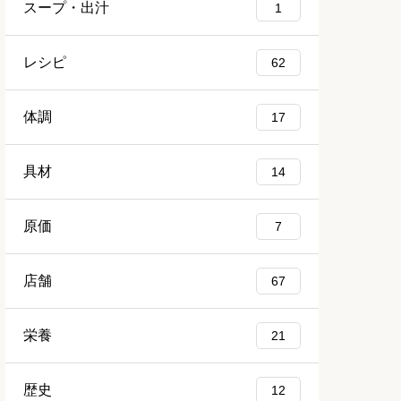
スープ・出汁
1
レシピ
62
体調
17
具材
14
原価
7
店舗
67
栄養
21
歴史
12