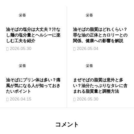
栄養
栄養
油そばの塩分は大丈夫？汁な
油そばの脂質はどれくらい？
し麺の塩分量とヘルシーに楽
罪な油の正体とカロリーとの
しむ工夫を紹介
関係、健康への影響を解説
2026.05.30
2026.05.04
栄養
栄養
油そばにプリン体は多い？痛
まぜそばの脂質は意外と多
風が気になる人が知っておき
い？油分たっぷりなタレに含
たいポイント
まれる脂質量と調整方法
2026.04.15
2026.05.30
コメント