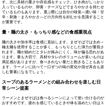
す。次に具材の重さや存在感をチェック。ひき肉がしっかり
入っているものや、卵黄・チーズなどでまろやかさを持たせ
ているものもあります。選ぶ際には自分の味覚—濃い味・甘
辛・刺激・まろやかさ—どの方向性を好むかを意識すること
が重要です。
量・麺の太さ・もっちり感などの食感重視点
麺の太さや加水率は食感に直結します。まぜそばでは太め～
極太麺を使用することが多く、もっちりとした弾力が重視さ
れます。麺が細めだとタレが絡みにくく、味が偏る恐れがあ
ります。量も大切で、具材やタレのボリュームが多いものは
満足感がありますが、食べきれない量だと飽きることもあり
ます。ラーメンに比べて一口ずつの味の変化や混ぜ具合も楽
しむ要素になるでしょう。
スープのあるラーメンとの組み合わせを楽しむ日
常シーン提案
ラーメンとまぜそばは食べるシーンによって使い分けるのが
おすすめです。疲れを感じているときや体を温めたい日はス