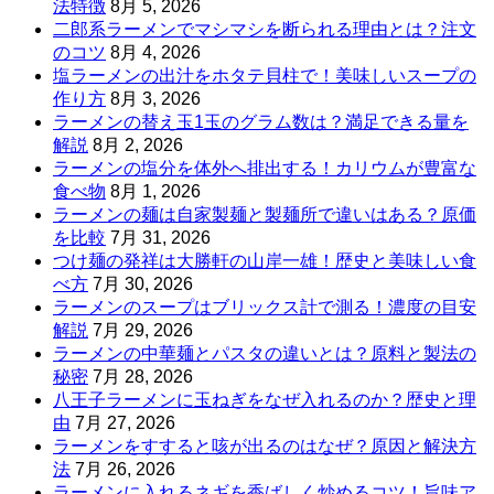
法特徴
8月 5, 2026
二郎系ラーメンでマシマシを断られる理由とは？注文
のコツ
8月 4, 2026
塩ラーメンの出汁をホタテ貝柱で！美味しいスープの
作り方
8月 3, 2026
ラーメンの替え玉1玉のグラム数は？満足できる量を
解説
8月 2, 2026
ラーメンの塩分を体外へ排出する！カリウムが豊富な
食べ物
8月 1, 2026
ラーメンの麺は自家製麺と製麺所で違いはある？原価
を比較
7月 31, 2026
つけ麺の発祥は大勝軒の山岸一雄！歴史と美味しい食
べ方
7月 30, 2026
ラーメンのスープはブリックス計で測る！濃度の目安
解説
7月 29, 2026
ラーメンの中華麺とパスタの違いとは？原料と製法の
秘密
7月 28, 2026
八王子ラーメンに玉ねぎをなぜ入れるのか？歴史と理
由
7月 27, 2026
ラーメンをすすると咳が出るのはなぜ？原因と解決方
法
7月 26, 2026
ラーメンに入れるネギを香ばしく炒めるコツ！旨味ア