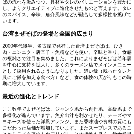
ばの流れを汲みつつ、具材やタレのバリエーションを豊かに
し、よりクリエイティブに進化させたものと言えます。タレ
のスパイス、辛味、魚介風味などが融合して多様性を拡げて
います。
台湾まぜそばの登場と全国的広まり
2000年代後半、名古屋で発祥した台湾まぜそばは、ひき
肉・ニンニク・唐辛子・魚粉などを使い、辛味と香り、食感
の複雑さで注目を集めました。これによりまぜそばは若年層
を中心に支持を拡大し、多くのラーメン店でメインメニュー
として採用されるようになりました。追い飯（残ったタレと
具にご飯を加える食べ方）など、食の体験の広がりもこの時
期に増大しています。
最近の進化とトレンド
ここ数年でまぜそばは、ジャンク系から創作系、高級系まで
多様化が進んでいます。魚介出汁を利かせたり、チーズやマ
ヨネーズを使った洋風アレンジ、また香味油や食材の質にも
こだわった店舗が増加しています。またスープレスであるこ