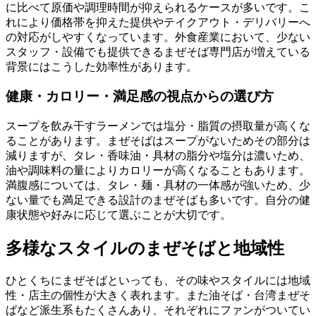
に比べて原価や調理時間が抑えられるケースが多いです。こ
れにより価格帯を抑えた提供やテイクアウト・デリバリーへ
の対応がしやすくなっています。外食産業において、少ない
スタッフ・設備でも提供できるまぜそば専門店が増えている
背景にはこうした効率性があります。
健康・カロリー・満足感の視点からの選び方
スープを飲み干すラーメンでは塩分・脂質の摂取量が高くな
ることがあります。まぜそばはスープがないためその部分は
減りますが、タレ・香味油・具材の脂分や塩分は濃いため、
油や調味料の量によりカロリーが高くなることもあります。
満腹感については、タレ・麺・具材の一体感が強いため、少
ない量でも満足できる設計のまぜそばも多いです。自分の健
康状態や好みに応じて選ぶことが大切です。
多様なスタイルのまぜそばと地域性
ひとくちにまぜそばといっても、その味やスタイルには地域
性・店主の個性が大きく表れます。また油そば・台湾まぜそ
ばなど派生系もたくさんあり、それぞれにファンがついてい