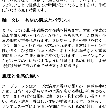
プがないことで提供までの時間が短くなることもあり、手軽
に味わえる点も特徴です。
麺・タレ・具材の構成とバランス
まぜそばでは麺が主役級の存在感を持ちます。太め〜極太の
高加水麺が用いられることが多く、もちもちとした食感と小
麦の風味が重要視されます。タレや油は濃さや香りを強くし
つつ、麺とよく絡む設計が求められます。具材はトッピング
性が強く、ひき肉・卵黄・魚粉・ネギ・刻み海苔などが重層
的に用いられて味と食感に変化をつけます。ラーメンはこれ
らがスープの中に調和するように計算されるのに対し、まぜ
そばは混ぜて初めて全てが成立する構造です。
風味と食感の違い
スープラーメンはスープの温度と香りが麺との一体感を生む
ため、口当たりの滑らかさや体温で広がる香味が印象に残り
ます。まぜそばでは風味は油・タレ・具材の香りが混ざり合
い、強め・濃厚・香ばしい体験が重視されます。食感もラー
メンではスープによる潤いが麺に与えられるのに対し、まぜ