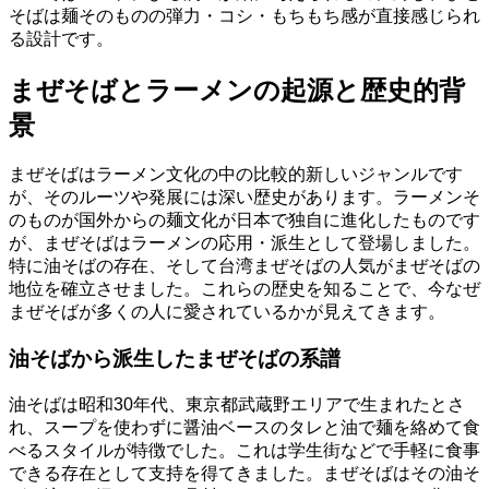
そばは麺そのものの弾力・コシ・もちもち感が直接感じられ
る設計です。
まぜそばとラーメンの起源と歴史的背
景
まぜそばはラーメン文化の中の比較的新しいジャンルです
が、そのルーツや発展には深い歴史があります。ラーメンそ
のものが国外からの麺文化が日本で独自に進化したものです
が、まぜそばはラーメンの応用・派生として登場しました。
特に油そばの存在、そして台湾まぜそばの人気がまぜそばの
地位を確立させました。これらの歴史を知ることで、今なぜ
まぜそばが多くの人に愛されているかが見えてきます。
油そばから派生したまぜそばの系譜
油そばは昭和30年代、東京都武蔵野エリアで生まれたとさ
れ、スープを使わずに醤油ベースのタレと油で麺を絡めて食
べるスタイルが特徴でした。これは学生街などで手軽に食事
できる存在として支持を得てきました。まぜそばはその油そ