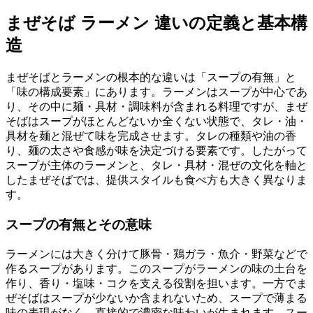
まぜそば ラーメン 違いの定義と基本構
造
まぜそばとラーメンの根本的な違いは「スープの有無」と
「味の構成要素」にあります。ラーメンはスープが中心であ
り、その中に麺・具材・調味料が含まれる料理ですが、まぜ
そばはスープがほとんどないか全くない状態で、タレ・油・
具材を麺と混ぜて味を完成させます。タレの種類や油の香
り、麺の太さや食感が味を決定づける要素です。したがって
スープが主体のラーメンと、タレ・具材・混ぜの文化を軸と
したまぜそばでは、提供スタイルも食べ方も大きく異なりま
す。
スープの有無とその意味
ラーメンには大きく分けて豚骨・鶏ガラ・魚介・野菜などで
作るスープがあります。このスープがラーメンの味の土台を
作り、香り・塩味・コクを支える役割を担います。一方でま
ぜそばはスープが少ないか含まれないため、スープで薄まる
味の表現がなく、直接的で濃密な味わいが生まれます。スー