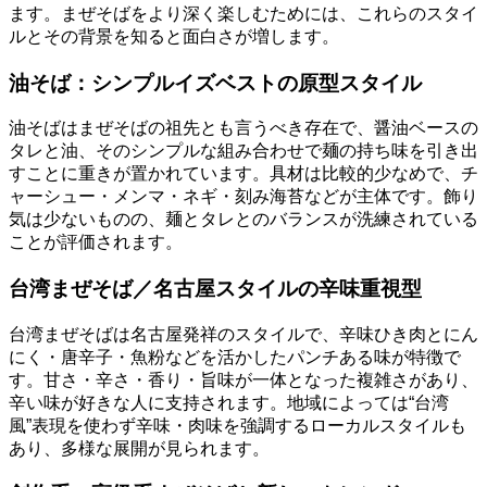
ます。まぜそばをより深く楽しむためには、これらのスタイ
ルとその背景を知ると面白さが増します。
油そば：シンプルイズベストの原型スタイル
油そばはまぜそばの祖先とも言うべき存在で、醤油ベースの
タレと油、そのシンプルな組み合わせで麺の持ち味を引き出
すことに重きが置かれています。具材は比較的少なめで、チ
ャーシュー・メンマ・ネギ・刻み海苔などが主体です。飾り
気は少ないものの、麺とタレとのバランスが洗練されている
ことが評価されます。
台湾まぜそば／名古屋スタイルの辛味重視型
台湾まぜそばは名古屋発祥のスタイルで、辛味ひき肉とにん
にく・唐辛子・魚粉などを活かしたパンチある味が特徴で
す。甘さ・辛さ・香り・旨味が一体となった複雑さがあり、
辛い味が好きな人に支持されます。地域によっては“台湾
風”表現を使わず辛味・肉味を強調するローカルスタイルも
あり、多様な展開が見られます。