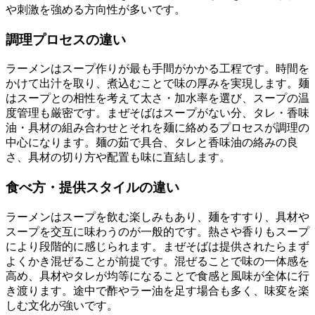
や刺激を強める方向性が多いです。
調理プロセスの違い
ラーメンはスープ作りが最も手間がかかる工程です。時間を
かけて出汁を取り、煮込むことで味の厚みを実現します。麺
はスープとの相性を考えて太さ・加水率を選び、スープの温
度管理も厳密です。まぜそばはスープがない分、タレ・香味
油・具材の組み合わせとそれを麺に絡めるプロセスが調理の
中心になります。麺の茹で具合、タレと香味油の絡みの良
さ、具材の切り方や配置も味に直結します。
食べ方・提供スタイルの違い
ラーメンはスープを飲む楽しみもあり、麺をすすり、具材や
スープを交互に味わうのが一般的です。熱さや香りもスープ
により段階的に感じられます。まぜそばは提供されたらまず
よくかき混ぜることが前提です。混ぜることで味の一体感を
高め、具材やタレが均等になることで食感と風味が全体に行
き渡ります。途中で酢やラー油を足す場合も多く、味変を楽
しむ文化が強いです。