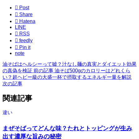

Post

Share

Hatena
LINE

RSS

feedly

Pin it
note
油そばはヘルシーって嘘？汁なし麺の真実とダイエット効果
の真偽を検証
前の記事
油そば500gのカロリーはどれくら
い？超ヘビー級の大盛一杯で摂取するエネルギー量を解説
次の記事
関連記事
違い
まぜそばってどんな味？たれとトッピングが生み
出す濃厚な旨みの秘密