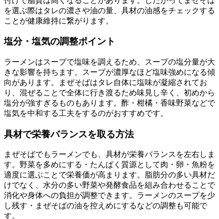
付けで脂質は高くなることがあります。したがってまぜそば
を選ぶ際はタレの濃さや油の量、具材の油感をチェックする
ことが健康維持に繋がります。
塩分・塩気の調整ポイント
ラーメンはスープで塩味を調えるため、スープの塩分量が大
きな影響を持ちます。スープが濃厚なほど塩味強めになる傾
向があります。まぜそばはタレ自体に塩味が凝縮されてお
り、混ぜることで全体に行き渡るため味見し辛く、初めから
塩分が強すぎるものもあります。酢・柑橘・香味野菜などで
塩気を中和する工夫をするのがおすすめです。
具材で栄養バランスを取る方法
まぜそばでもラーメンでも、具材が栄養バランスを左右しま
す。野菜を多めにする・たんぱく質源として肉・卵・魚粉を
適度に選ぶことで栄養価が高まります。脂肪分の多い具材だ
けでなく、水分の多い野菜や発酵食品を組み合わせることで
消化や身体への負担が調整できます。ラーメンのスープを少
し残す・まぜそばの油を控えめにするなどの調整も可能で
す。