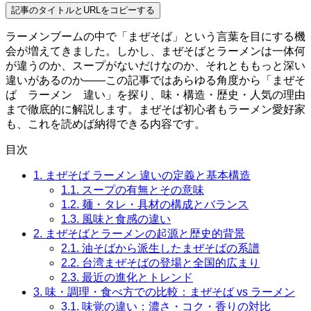
記事のタイトルとURLをコピーする
ラーメンブームの中で「まぜそば」という言葉を目にする機
会が増えてきました。しかし、まぜそばとラーメンは一体何
が違うのか、スープがないだけなのか、それとももっと深い
違いがあるのか——この記事ではあらゆる角度から「まぜそ
ば ラーメン 違い」を探り、味・構造・歴史・人気の理由
まで徹底的に解説します。まぜそば初心者もラーメン愛好家
も、これを読めば納得できる内容です。
目次
1.
まぜそば ラーメン 違いの定義と基本構造
1.1.
スープの有無とその意味
1.2.
麺・タレ・具材の構成とバランス
1.3.
風味と食感の違い
2.
まぜそばとラーメンの起源と歴史的背景
2.1.
油そばから派生したまぜそばの系譜
2.2.
台湾まぜそばの登場と全国的広まり
2.3.
最近の進化とトレンド
3.
味・調理・食べ方での比較：まぜそば vs ラーメン
3.1.
味覚の違い：濃さ・コク・香りの対比