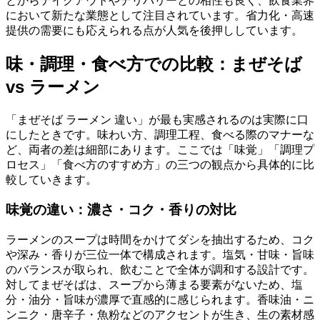
とからテイクアウトやデリバリーとの相性も良く、飲食業界
において新たな業態として注目されています。省力化・高速
提供の需要にも応えられる点が人気を後押ししています。
味・調理・食べ方での比較：まぜそば
vs ラーメン
「まぜそば ラーメン 違い」が最も実感されるのは実際に口
にしたときです。味わい方、調理工程、食べる際のマナーな
ど、両者の差は細部にあります。ここでは「味覚」「調理プ
ロセス」「食べ方のすすめ方」の三つの観点から具体的に比
較していきます。
味覚の違い：濃さ・コク・香りの対比
ラーメンのスープは時間をかけてダシを抽出するため、コク
や深み・香りが三位一体で構成されます。塩気・甘味・旨味
のバランスが取られ、飲むことで全体が調和する設計です。
対してまぜそばは、スープから薄まる要素がないため、塩
分・油分・旨味が濃厚で直感的に感じられます。香味油・ニ
ンニク・唐辛子・魚粉などのアクセントが生き、生の素材感