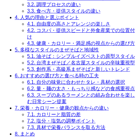
3.2.
調理プロセスの違い
3.3.
食べ方・提供スタイルの違い
4.
人気の理由と選ぶポイント
4.1.
自由度の高さとアレンジの楽しさ
4.2.
コスパ・提供スピードと外食産業での位置付
け
4.3.
健康・カロリー・満足感の視点からの選び方
5.
多様なスタイルのまぜそばと地域性
5.1.
油そば：シンプルイズベストの原型スタイル
5.2.
台湾まぜそば／名古屋スタイルの辛味重視型
5.3.
創作系・高級系まぜそばと新しいトレンド
6.
おすすめの選び方と食べる時の工夫
6.1.
自分の味覚に合わせたタレ・具材の選択
6.2.
量・麺の太さ・もっちり感などの食感重視点
6.3.
スープのあるラーメンとの組み合わせを楽し
む日常シーン提案
7.
栄養・カロリー・健康の観点からの違い
7.1.
カロリーと脂質の差
7.2.
塩分・塩気の調整ポイント
7.3.
具材で栄養バランスを取る方法
8.
まとめ