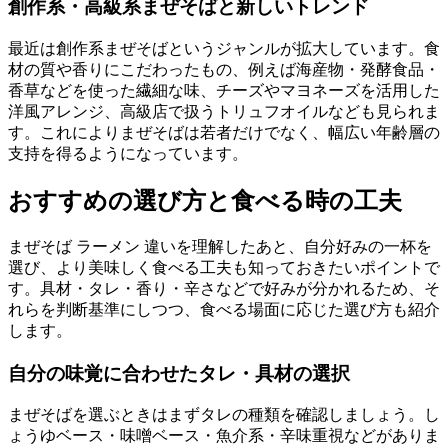
創作系・高級系まぜそばと新しいトレンド
最近は創作系まぜそばというジャンルが拡大しています。食
材の質や香りにこだわったもの、例えば海産物・発酵食品・
香草などを使った繊細な味、チーズやマヨネーズを活用した
洋風アレンジ、高級店で扱うトリュフオイルなども見られま
す。これによりまぜそばは若者だけでなく、幅広い年齢層の
支持を得るようになっています。
おすすめの選び方と食べる時の工夫
まぜそば ラーメン 違いを理解したあと、自分好みの一杯を
選び、より美味しく食べる工夫も知っておきたいポイントで
す。具材・タレ・香り・辛さなどで好みが分かれるため、そ
れらを判断基準にしつつ、食べる場面に応じた選び方も紹介
します。
自分の味覚に合わせたタレ・具材の選択
まぜそばを選ぶときはまずタレの種類を確認しましょう。し
ょうゆベース・味噌ベース・魚介系・辛味重視などがありま